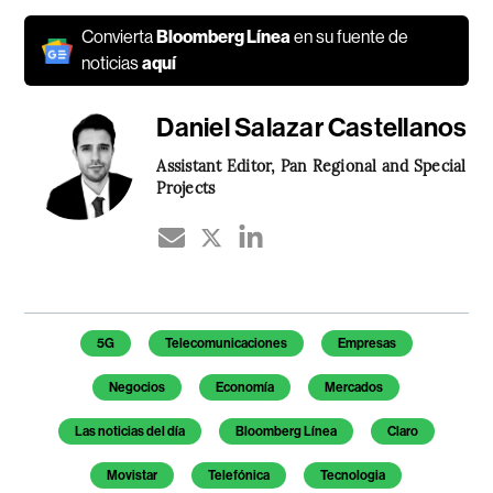
Convierta
Bloomberg Línea
en su fuente de
noticias
aquí
Daniel Salazar Castellanos
Assistant Editor, Pan Regional and Special
Projects
Temas de este artículo
5G
Telecomunicaciones
Empresas
Negocios
Economía
Mercados
Las noticias del día
Bloomberg Línea
Claro
Movistar
Telefónica
Tecnologia