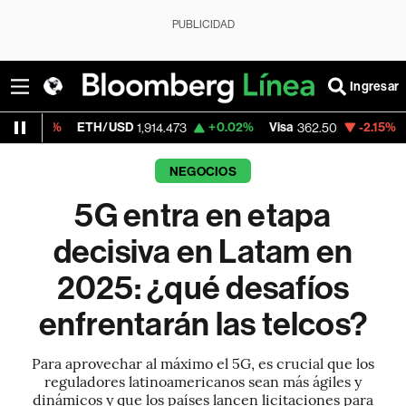
PUBLICIDAD
Ingresar
ETH/USD
+0.02%
Visa
-2.15%
MercadoLib
1,914.473
362.50
NEGOCIOS
5G entra en etapa
decisiva en Latam en
2025: ¿qué desafíos
enfrentarán las telcos?
Para aprovechar al máximo el 5G, es crucial que los
reguladores latinoamericanos sean más ágiles y
dinámicos y que los países lancen licitaciones para