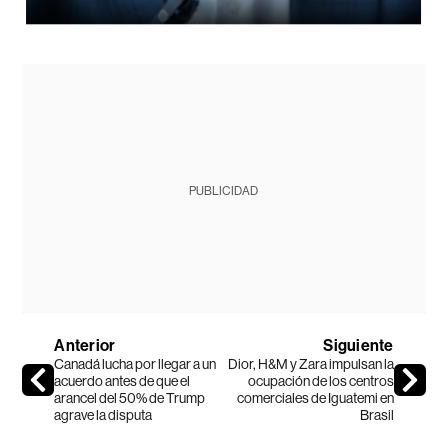
PUBLICIDAD
Anterior
Siguiente
Canadá lucha por llegar a un
Dior, H&M y Zara impulsan la
acuerdo antes de que el
ocupación de los centros
arancel del 50% de Trump
comerciales de Iguatemi en
agrave la disputa
Brasil