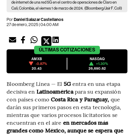
de internet de una red 5G en el centro de operaciones de Claro en
Cali, Colombia, el viernes 1 de marzo de 2024.
(Bloomberg/Jair F. Coll)
Por
Daniel Salazar Castellanos
27 de enero, 2025 | 04:00 AM
ÚLTIMAS
COTIZACIONES
AMXB
NASDAQ
-0.87%
+1.30%
20.43
26,690.62
Bloomberg Línea — El
5G
entra en una etapa
decisiva en
Latinoamérica
para su expansión
con países como
Costa Rica y Paraguay,
que
darán sus primeros pasos en esta tecnología,
mientras que varios procesos licitatorios se
encuentran en el aire
en mercados más
grandes como México, aunque se espera que