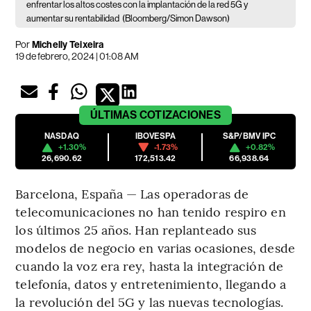
enfrentar los altos costes con la implantación de la red 5G y
aumentar su rentabilidad
(Bloomberg/Simon Dawson)
Por
Michelly Teixeira
19 de febrero, 2024 | 01:08 AM
ÚLTIMAS
COTIZACIONES
NASDAQ
IBOVESPA
S&P/BMV IPC
+1.30%
-1.73%
+0.82%
26,690.62
172,513.42
66,938.64
Barcelona, España — Las operadoras de
telecomunicaciones no han tenido respiro en
los últimos 25 años. Han replanteado sus
modelos de negocio en varias ocasiones, desde
cuando la voz era rey, hasta la integración de
telefonía, datos y entretenimiento, llegando a
la revolución del 5G y las nuevas tecnologías.