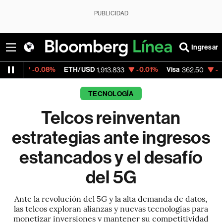
PUBLICIDAD
Ingresar
.08%
ETH/USD
-0.01%
Visa
-2.15%
Merca
1,913.833
362.50
TECNOLOGÍA
Telcos reinventan
estrategias ante ingresos
estancados y el desafío
del 5G
Ante la revolución del 5G y la alta demanda de datos,
las telcos exploran alianzas y nuevas tecnologías para
monetizar inversiones y mantener su competitividad