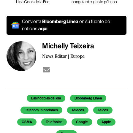
Lisa Cook de la Fed
congelará el gasto público
Convierta
Bloomberg Línea
en su fuente de
noticias
aquí
Michelly Teixeira
News Editor | Europe
Temas de este artículo
Las noticias del día
Bloomberg Línea
Telecomunicaciones
Telecos
Telcos
GSMA
Telefónica
Google
Apple