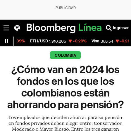
PUBLICIDAD
Ingresar
ETH/USD
-0.29%
Visa
-0.28%
MercadoLi
1,910.205
368.54
COLOMBIA
¿Cómo van en 2024 los
fondos en los que los
colombianos están
ahorrando para pensión?
Los empleados que deciden ahorrar para su pensión
en fondos privados deben elegir entre: Conservador,
Moderado o Mayor Riesgo. Entre los tres ganaron