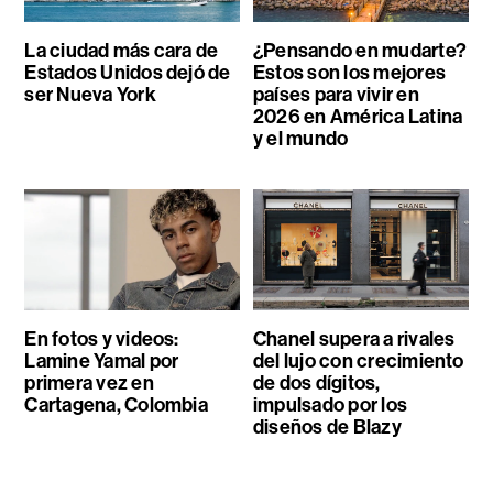
La ciudad más cara de
¿Pensando en mudarte?
Estados Unidos dejó de
Estos son los mejores
ser Nueva York
países para vivir en
2026 en América Latina
y el mundo
En fotos y videos:
Chanel supera a rivales
Lamine Yamal por
del lujo con crecimiento
primera vez en
de dos dígitos,
Cartagena, Colombia
impulsado por los
diseños de Blazy