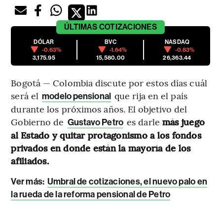
ÚLTIMAS
COTIZACIONES
DÓLAR
BVC
NASDAQ
-0.63%
-1.64%
-0.83%
3,175.95
15,580.00
26,363.44
Bogotá — Colombia discute por estos días cuál
será el
que rija en el país
modelo pensional
durante los próximos años. El objetivo del
Gobierno de
es darle
más juego
Gustavo Petro
al Estado y quitar protagonismo a los fondos
privados en donde están la mayoría de los
afiliados.
Ver más:
Umbral de cotizaciones, el nuevo palo en
la rueda de la reforma pensional de Petro