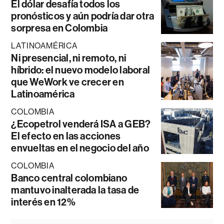
El dólar desafía todos los
pronósticos y aún podría dar otra
sorpresa en Colombia
LATINOAMÉRICA
Ni presencial, ni remoto, ni
híbrido: el nuevo modelo laboral
que WeWork ve crecer en
Latinoamérica
COLOMBIA
¿Ecopetrol venderá ISA a GEB?
El efecto en las acciones
envueltas en el negocio del año
COLOMBIA
Banco central colombiano
mantuvo inalterada la tasa de
interés en 12%