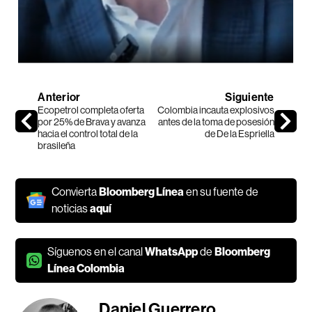
Anterior
Siguiente
Ecopetrol completa oferta
Colombia incauta explosivos
por 25% de Brava y avanza
antes de la toma de posesión
hacia el control total de la
de De la Espriella
brasileña
Convierta
Bloomberg Línea
en su fuente de
noticias
aquí
Síguenos en el canal
WhatsApp
de
Bloomberg
Línea Colombia
Daniel Guerrero