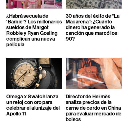
¿Habrá secuela de
30 años del éxito de “La
‘Barbie’? Los millonarios
Macarena”: ¿Cuánto
sueldos de Margot
dinero ha generado la
Robbie y Ryan Gosling
canción que marcó los
complican una nueva
90?
película
Omega x Swatch lanza
Director de Hermès
un reloj con oro para
analiza precios de la
celebrar el alunizaje del
carne de cerdo en China
Apollo 11
para evaluar mercado de
bolsos