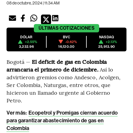
08 de octubre, 2024 | 11:34 AM
ÚLTIMAS
COTIZACIONES
DÓLAR
BVC
NASDAQ
+2.55%
-0.62%
+2.13%
3,232.96
16,120.00
25,913.90
Bogotá —
El déficit de gas en Colombia
arrancaría el primero de diciembre.
Así lo
advirtieron gremios como Andesco, Acolgen,
Ser Colombia, Naturgas, entre otros, que
hicieron un llamado urgente al Gobierno
Petro.
Ver más:
Ecopetrol y Promigas cierran acuerdo
para garantizar abastecimiento de gas en
Colombia