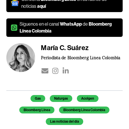
noticias
aquí
Síguenos en el canal
WhatsApp
de
Bloomberg
Línea Colombia
María C. Suárez
Periodista de Bloomberg Línea Colombia
Temas de este artículo
Gas
Naturgas
Acolgen
Bloomberg Línea
Bloomberg Línea Colombia
Las noticias del día