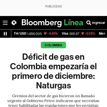
PUBLICIDAD
Ingresar
H/USD
-0.61%
Visa
-0.13%
MercadoLibre
1,856.005
365.67
1
COLOMBIA
Déficit de gas en
Colombia empezaría el
primero de diciembre:
Naturgas
Gremios del sector de gas hicieron un llamado
urgente al Gobierno Petro: indicaron que necesitan
tener habilitadas las regulaciones que les permitan