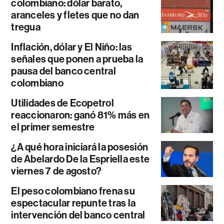
colombiano: dólar barato,
aranceles y fletes que no dan
tregua
Inflación, dólar y El Niño: las
señales que ponen a prueba la
pausa del banco central
colombiano
Utilidades de Ecopetrol
reaccionaron: ganó 81% más en
el primer semestre
¿A qué hora iniciará la posesión
de Abelardo De la Espriella este
viernes 7 de agosto?
El peso colombiano frena su
espectacular repunte tras la
intervención del banco central