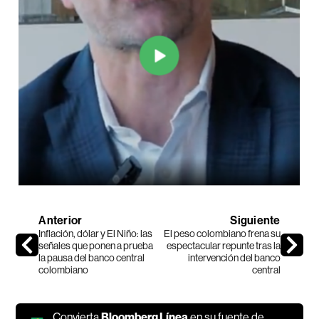
Anterior
Siguiente
Inflación, dólar y El Niño: las
El peso colombiano frena su
señales que ponen a prueba
espectacular repunte tras la
la pausa del banco central
intervención del banco
colombiano
central
Convierta
Bloomberg Línea
en su fuente de