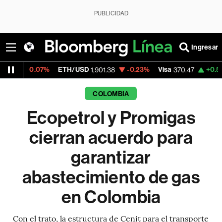
PUBLICIDAD
Ingresar
07%
ETH/USD
-0.23%
Visa
+0.52%
Mercad
1,901.38
370.47
COLOMBIA
Ecopetrol y Promigas
cierran acuerdo para
garantizar
abastecimiento de gas
en Colombia
Con el trato, la estructura de Cenit para el transporte