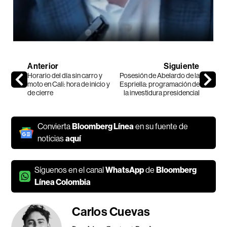
Anterior
Siguiente
Horario del día sin carro y
Posesión de Abelardo de la
moto en Cali: hora de inicio y
Espriella: programación de
de cierre
la investidura presidencial
Convierta
Bloomberg Línea
en su fuente de
noticias
aquí
Síguenos en el canal
WhatsApp
de
Bloomberg
Línea Colombia
Carlos Cuevas