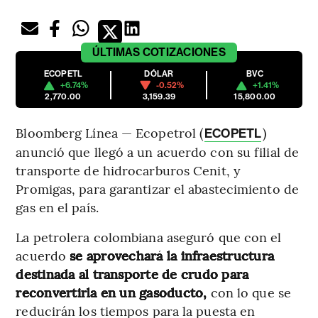
ÚLTIMAS
COTIZACIONES
ECOPETL
DÓLAR
BVC
+6.74%
-0.52%
+1.41%
2,770.00
3,159.39
15,800.00
Bloomberg Línea — Ecopetrol (
)
ECOPETL
anunció que llegó a un acuerdo con su filial de
transporte de hidrocarburos Cenit, y
Promigas, para garantizar el abastecimiento de
gas en el país.
La petrolera colombiana aseguró que con el
acuerdo
se aprovechará la infraestructura
destinada al transporte de crudo para
reconvertirla en un gasoducto,
con lo que se
reducirán los tiempos para la puesta en