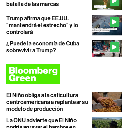
batalla de las marcas
Trump afirma que EE.UU.
"mantendrá el estrecho" y lo
controlará
¿Puede la economía de Cuba
sobrevivir a Trump?
El Niño obliga a la caficultura
centroamericana a replantear su
modelo de producción
La ONU advierte que El Niño
podría agravar el hambre en