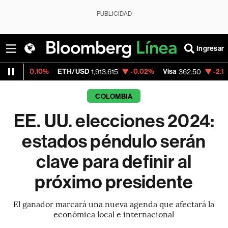
PUBLICIDAD
Ingresar
10%
ETH/USD
-0.02%
Visa
-2.15%
Mercad
1,913.615
362.50
COLOMBIA
EE. UU. elecciones 2024:
estados péndulo serán
clave para definir al
próximo presidente
El ganador marcará una nueva agenda que afectará la
económica local e internacional