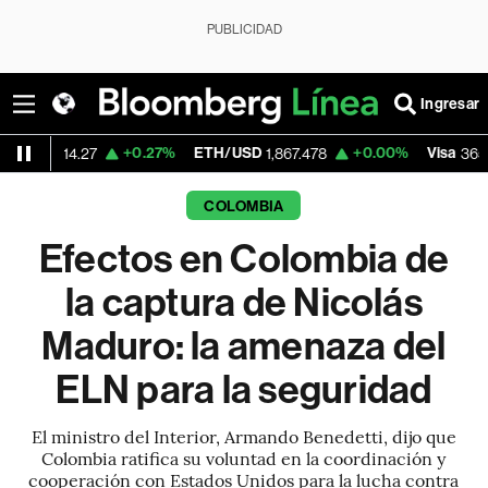
PUBLICIDAD
Ingresar
+0.27%
ETH/USD
+0.00%
Visa
+0.0
27
1,867.478
365.73
COLOMBIA
Efectos en Colombia de
la captura de Nicolás
Maduro: la amenaza del
ELN para la seguridad
El ministro del Interior, Armando Benedetti, dijo que
Colombia ratifica su voluntad en la coordinación y
cooperación con Estados Unidos para la lucha contra