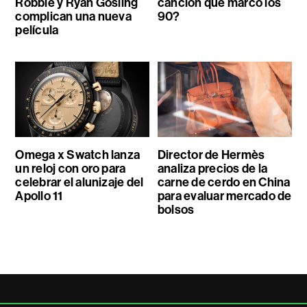
Robbie y Ryan Gosling
canción que marcó los
complican una nueva
90?
película
Omega x Swatch lanza
Director de Hermès
un reloj con oro para
analiza precios de la
celebrar el alunizaje del
carne de cerdo en China
Apollo 11
para evaluar mercado de
bolsos