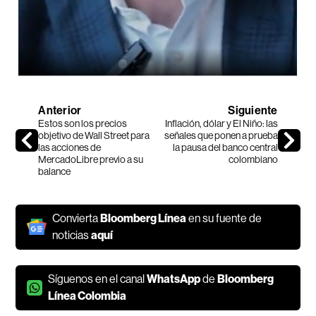
Anterior
Siguiente
Estos son los precios
Inflación, dólar y El Niño: las
objetivo de Wall Street para
señales que ponen a prueba
las acciones de
la pausa del banco central
MercadoLibre previo a su
colombiano
balance
Convierta
Bloomberg Línea
en su fuente de
noticias
aquí
Síguenos en el canal
WhatsApp
de
Bloomberg
Línea Colombia