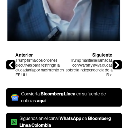
Anterior
Siguiente
Trump firma dos órdenes
Trump mantiene llamadas
ejecutivas para restringir la
con Warsh y aviva dudas
ciudadanía por nacimiento en
sobre la independencia de la
EE.UU.
Fed
Convierta
Bloomberg Línea
en su fuente de
noticias
aquí
Síguenos en el canal
WhatsApp
de
Bloomberg
Línea Colombia