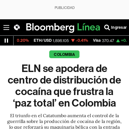
PUBLICIDAD
Ingresar
%
ETH/USD
-0.41%
Visa
+0.52%
MercadoL
1,898.105
370.47
COLOMBIA
ELN se apodera de
centro de distribución de
cocaína que frustra la
‘paz total’ en Colombia
El triunfo en el Catatumbo aumenta el control de la
guerrilla sobre la producción de cocaína de la región,
lo que reforzará su maquinaria bélica con la entrada