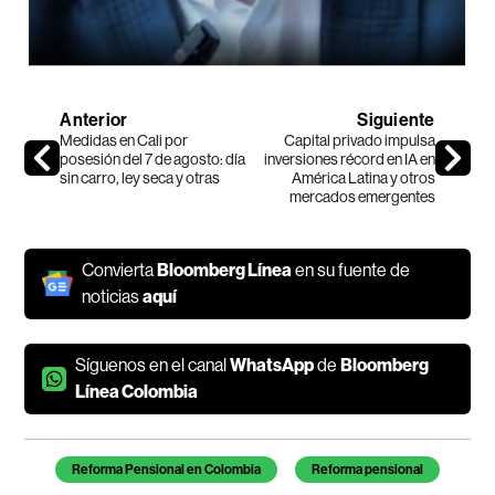
Anterior
Siguiente
Medidas en Cali por
Capital privado impulsa
posesión del 7 de agosto: día
inversiones récord en IA en
sin carro, ley seca y otras
América Latina y otros
mercados emergentes
Convierta
Bloomberg Línea
en su fuente de
noticias
aquí
Síguenos en el canal
WhatsApp
de
Bloomberg
Línea Colombia
Temas de este artículo
Reforma Pensional en Colombia
Reforma pensional