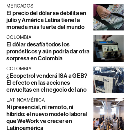
MERCADOS
El precio del dólar se debilita en
julio y América Latina tiene la
moneda más fuerte del mundo
COLOMBIA
El dólar desafía todos los
pronósticos y aún podría dar otra
sorpresa en Colombia
COLOMBIA
¿Ecopetrol venderá ISA a GEB?
El efecto en las acciones
envueltas en el negocio del año
LATINOAMÉRICA
Ni presencial, ni remoto, ni
híbrido: el nuevo modelo laboral
que WeWork ve crecer en
Latinoamérica