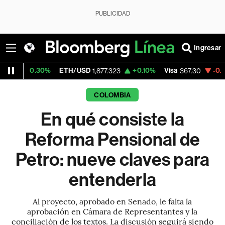
PUBLICIDAD
Ingresar
0%
ETH/USD
+0.10%
Visa
-0.62%
Mercad
1,877.323
367.30
COLOMBIA
En qué consiste la
Reforma Pensional de
Petro: nueve claves para
entenderla
Al proyecto, aprobado en Senado, le falta la
aprobación en Cámara de Representantes y la
conciliación de los textos. La discusión seguirá siendo