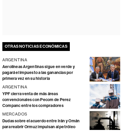
OTRAS NOTICIAS ECONÓMICAS
ARGENTINA
Aerolíneas Argentinas sigue en verde y
pagará el impuesto a las ganancias por
primera vez en su historia
ARGENTINA
YPF cierra venta de más áreas
convencionales con Pecom de Perez
Companc entre los compradores
MERCADOS
Dudas sobre el acuerdo entre Irán y Omán
para reabrir Ormuz impulsan al petróleo