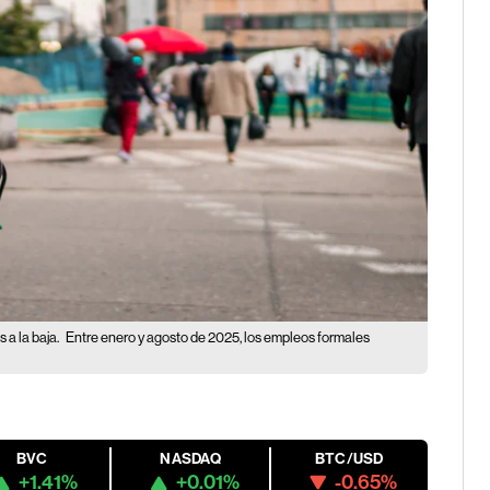
 a la baja.
Entre enero y agosto de 2025, los empleos formales
BVC
NASDAQ
BTC/USD
+1.41%
+0.01%
-0.65%