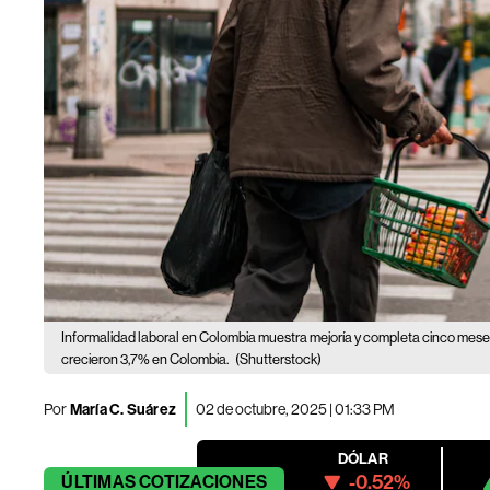
Informalidad laboral en Colombia muestra mejoría y completa cinco meses
crecieron 3,7% en Colombia.
(Shutterstock)
Por
María C. Suárez
02 de octubre, 2025 | 01:33 PM
DÓLAR
-0.52%
ÚLTIMAS
COTIZACIONES