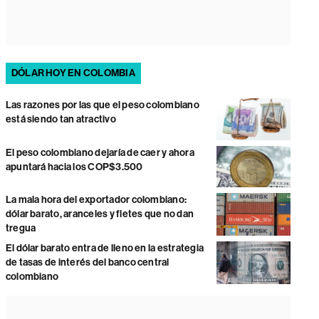
DÓLAR HOY EN COLOMBIA
Las razones por las que el peso colombiano
está siendo tan atractivo
El peso colombiano dejaría de caer y ahora
apuntará hacia los COP$3.500
La mala hora del exportador colombiano:
dólar barato, aranceles y fletes que no dan
tregua
El dólar barato entra de lleno en la estrategia
de tasas de interés del banco central
colombiano