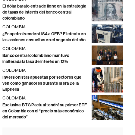
El dólar barato entra de lleno en la estrategia
de tasas de interés del banco central
colombiano
COLOMBIA
¿Ecopetrol venderá ISA a GEB? El efecto en
las acciones envueltas en el negocio del año
COLOMBIA
Banco central colombiano mantuvo
inalterada la tasa de interés en 12%
COLOMBIA
Inversionistas apuestan por sectores que
ven como ganadores durante la era De la
Espriella
COLOMBIA
Exclusiva: BTG Pactual tendrá su primer ETF
en Colombia con el “precio más económico
del mercado”