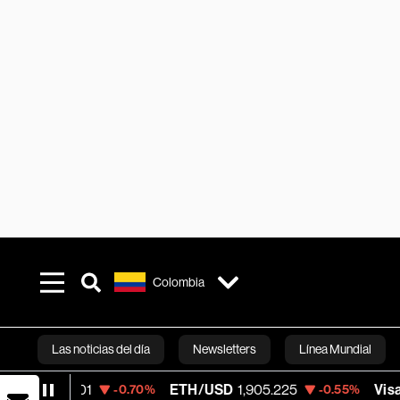
Colombia
Las noticias del día
Newsletters
Línea Mundial
ETH/USD
1,905.225
Visa
369.66
-0.70%
-0.55%
+0.
Bloomberg 