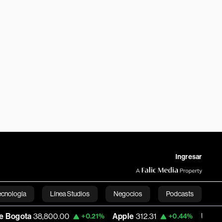
Ingresar
ecnología
Línea Studios
Negocios
Podcasts
00.00
Apple
312.31
USD COP
3,159.39
+0.21%
+0.44%
English