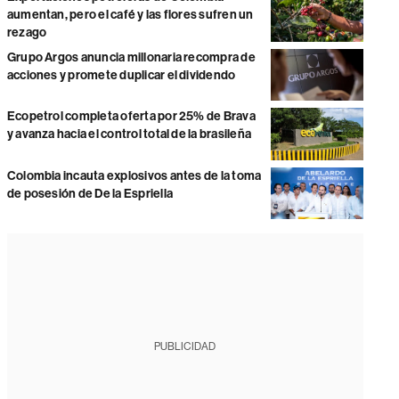
aumentan, pero el café y las flores sufren un
rezago
Grupo Argos anuncia millonaria recompra de
acciones y promete duplicar el dividendo
Ecopetrol completa oferta por 25% de Brava
y avanza hacia el control total de la brasileña
Colombia incauta explosivos antes de la toma
de posesión de De la Espriella
PUBLICIDAD