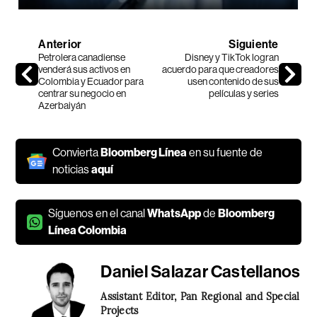
Anterior
Siguiente
Petrolera canadiense
Disney y TikTok logran
venderá sus activos en
acuerdo para que creadores
Colombia y Ecuador para
usen contenido de sus
centrar su negocio en
películas y series
Azerbaiyán
Convierta
Bloomberg Línea
en su fuente de
noticias
aquí
Síguenos en el canal
WhatsApp
de
Bloomberg
Línea Colombia
Daniel Salazar Castellanos
Assistant Editor, Pan Regional and Special
Projects