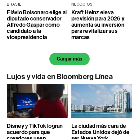
BRASIL
NEGOCIOS
Flávio Bolsonaro elige al
Kraft Heinz eleva
diputado conservador
previsión para 2026 y
Alfredo Gaspar como
aumenta su inversión
candidato a la
para revitalizar sus
vicepresidencia
marcas
Cargar más
Lujos y vida en Bloomberg Línea
Disney y TikTok logran
La ciudad más cara de
acuerdo para que
Estados Unidos dejó de
creadores usen
ser Nueva York