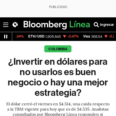
PUBLICIDAD
Ingresar
ETH/USD
-0.47%
Visa
-0.28%
MercadoL
1,906.845
368.54
COLOMBIA
¿Invertir en dólares para
no usarlos es buen
negocio o hay una mejor
estrategia?
El dólar cerró el viernes en $4.514, una caída respecto
a la TRM vigente para hoy que es de $4.535. Analistas
consultados por Bloomberg Línea responden si