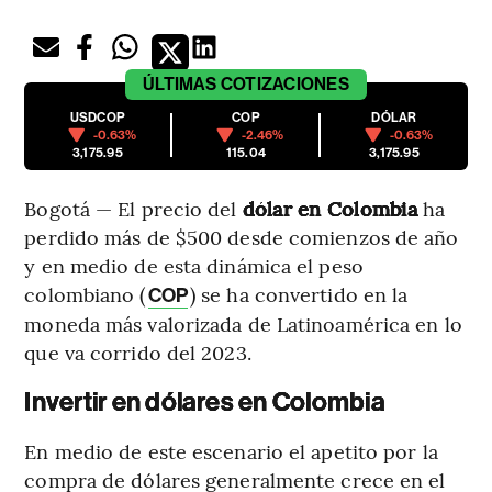
ÚLTIMAS
COTIZACIONES
USDCOP
COP
DÓLAR
-0.63%
-2.46%
-0.63%
3,175.95
115.04
3,175.95
Bogotá — El precio del
dólar en Colombia
ha
perdido más de $500 desde comienzos de año
y en medio de esta dinámica el peso
colombiano (
) se ha convertido en la
COP
moneda más valorizada de Latinoamérica en lo
que va corrido del 2023.
Invertir en dólares en Colombia
En medio de este escenario el apetito por la
compra de dólares generalmente crece en el