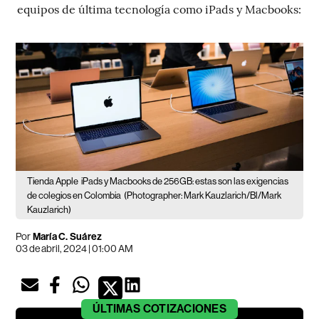
equipos de última tecnología como iPads y Macbooks:
Tienda Apple
iPads y Macbooks de 256GB: estas son las exigencias
de colegios en Colombia
(Photographer: Mark Kauzlarich/Bl/Mark
Kauzlarich)
Por
María C. Suárez
03 de abril, 2024 | 01:00 AM
ÚLTIMAS
COTIZACIONES