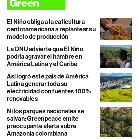
El Niño obliga a la caficultura
centroamericana a replantear su
modelo de producción
La ONU advierte que El Niño
podría agravar el hambre en
América Latina y el Caribe
Así logró este país de América
Latina generar toda su
electricidad con fuentes 100%
renovables
Ni los parques nacionales se
salvan: Greenpeace emite
preocupante alerta sobre
Amazonía colombiana