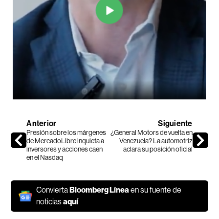
Anterior
Siguiente
Presión sobre los márgenes
¿General Motors de vuelta en
de MercadoLibre inquieta a
Venezuela? La automotriz
inversores y acciones caen
aclara su posición oficial
en el Nasdaq
Convierta
Bloomberg Línea
en su fuente de
noticias
aquí