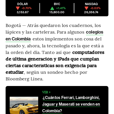
DÓLAR
BVC
NASDAQ
-0.70%
+1.41%
-0.03%
3,153.87
15,800.00
26,356.74
Bogotá — Atrás quedaron los cuadernos, los
lápices y las carteleras. Para algunos
colegios
estos implementos son cosa del
en Colombia
pasado y, ahora, la tecnología es la que está a
la orden del día. Tanto así que
computadores
de última generación y iPads que cumplan
ciertas características son exigencia para
estudiar
, según un sondeo hecho por
Bloomberg Línea.
VER +
¿Cuántos Ferrari, Lamborghini,
Jaguar y Maserati se venden en
Colombia?