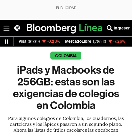
PUBLICIDAD
Ingresar
a
-0.23%
MercadoLibre
-7.26%
Banco de Bog
367.69
1,785.13
COLOMBIA
iPads y Macbooks de
256GB: estas son las
exigencias de colegios
en Colombia
Para algunos colegios de Colombia, los cuadernos, las
carteleras y los lápices pasaron a un segundo plano.
Ahora las listas de útiles escolares las encabezan