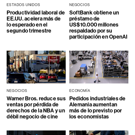
ESTADOS UNIDOS
NEGOCIOS
Productividad laboral de
SoftBank obtiene un
EE.UU. acelera más de
préstamo de
lo esperado en el
US$10.000 millones
segundo trimestre
respaldado por su
participación en OpenAI
NEGOCIOS
ECONOMÍA
Warner Bros. reduce sus
Pedidos industriales de
ventas por pérdida de
Alemania aumentan
derechos de la NBA y un
más de lo previsto por
débil negocio de cine
los economistas