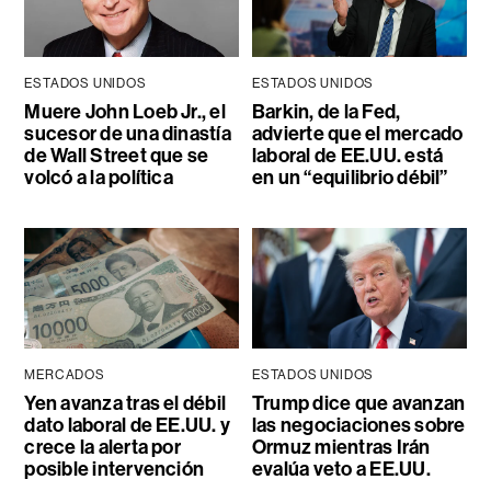
ESTADOS UNIDOS
ESTADOS UNIDOS
Muere John Loeb Jr., el
Barkin, de la Fed,
sucesor de una dinastía
advierte que el mercado
de Wall Street que se
laboral de EE.UU. está
volcó a la política
en un “equilibrio débil”
MERCADOS
ESTADOS UNIDOS
Yen avanza tras el débil
Trump dice que avanzan
dato laboral de EE.UU. y
las negociaciones sobre
crece la alerta por
Ormuz mientras Irán
posible intervención
evalúa veto a EE.UU.