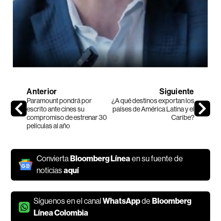
Anterior
Siguiente
Paramount pondrá por
¿A qué destinos exportan los
escrito ante cines su
países de América Latina y el
compromiso de estrenar 30
Caribe?
películas al año
Convierta
Bloomberg Línea
en su fuente de
noticias
aquí
Síguenos en el canal
WhatsApp
de
Bloomberg
Línea Colombia