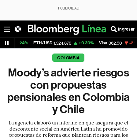
PUBLICIDAD
Ingresar
4%
ETH/USD
+0.30%
Visa
-2.15%
Mercad
1,924.878
362.50
COLOMBIA
Moody’s advierte riesgos
con propuestas
pensionales en Colombia
y Chile
La agencia elaboró un informe en que asegura que el
descontento social en América Latina ha promovido
propuestas de reforma que plantean riesgos para los