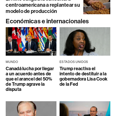
centroamericana a replantear su
modelo de producción
Económicas e internacionales
MUNDO
ESTADOS UNIDOS
Canadá lucha por llegar
Trump reactiva el
a un acuerdo antes de
intento de destituir a la
que el arancel del 50%
gobernadora Lisa Cook
de Trump agrave la
de la Fed
disputa