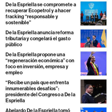
De la Espriella se compromete a
recuperar Ecopetrol y a hacer
fracking “responsable y
sostenible”
De la Espriella anuncia reforma
tributaria y congelará el gasto
público
De la Espriella propone una
“regeneración económica” con
foco en inversión, empresa y
empleo
“Recibe un país que enfrenta
innumerables desafíos”:
presidente del Congreso a De la
Espriella
Abelardo De la Espriella tomó