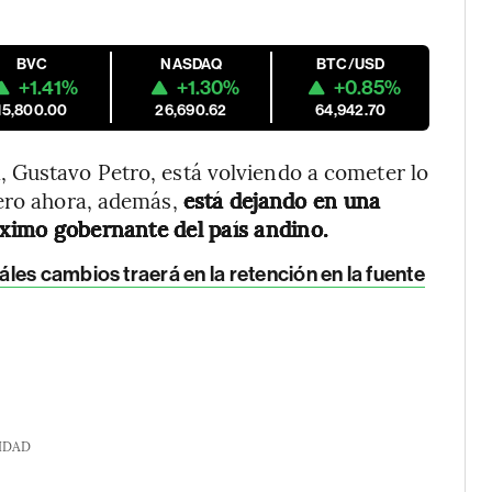
BVC
NASDAQ
BTC/USD
+1.41%
+1.30%
+0.85%
15,800.00
26,690.62
64,942.70
 Gustavo Petro, está volviendo a cometer lo
pero ahora, además,
está dejando en una
róximo gobernante del país andino.
les cambios traerá en la retención en la fuente
IDAD