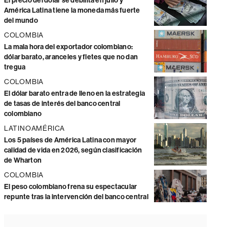
El precio del dólar se debilita en julio y
América Latina tiene la moneda más fuerte
del mundo
COLOMBIA
La mala hora del exportador colombiano:
dólar barato, aranceles y fletes que no dan
tregua
COLOMBIA
El dólar barato entra de lleno en la estrategia
de tasas de interés del banco central
colombiano
LATINOAMÉRICA
Los 5 países de América Latina con mayor
calidad de vida en 2026, según clasificación
de Wharton
COLOMBIA
El peso colombiano frena su espectacular
repunte tras la intervención del banco central