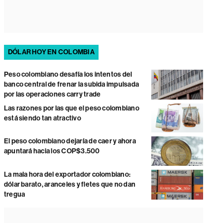
DÓLAR HOY EN COLOMBIA
Peso colombiano desafía los intentos del
banco central de frenar la subida impulsada
por las operaciones carry trade
Las razones por las que el peso colombiano
está siendo tan atractivo
El peso colombiano dejaría de caer y ahora
apuntará hacia los COP$3.500
La mala hora del exportador colombiano:
dólar barato, aranceles y fletes que no dan
tregua