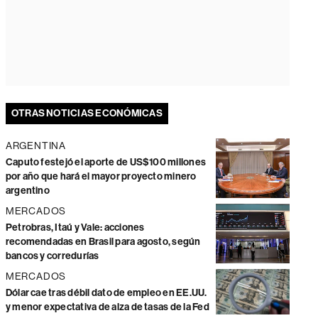
OTRAS NOTICIAS ECONÓMICAS
ARGENTINA
Caputo festejó el aporte de US$100 millones
por año que hará el mayor proyecto minero
argentino
MERCADOS
Petrobras, Itaú y Vale: acciones
recomendadas en Brasil para agosto, según
bancos y corredurías
MERCADOS
Dólar cae tras débil dato de empleo en EE.UU.
y menor expectativa de alza de tasas de la Fed