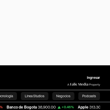
Ingresar
ecnología
Línea Studios
Negocios
Podcasts
o de Bogota
38,900.00
Apple
313.305
+0.46%
+0.25%
English