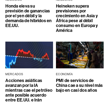
Honda eleva su
Heineken supera
previsión de ganancias
previsiones por
por el yen débil y la
crecimiento en Asia y
demanda de híbridos en
África pese al débil
EE.UU.
consumo en Europa y
América
MERCADOS
ECONOMÍA
Acciones asiáticas
PMI de servicios de
avanzan por la IA
China cae a su nivel más
mientras cae el petróleo
bajo en casi dos años
ante posible acuerdo
entre EE.UU. e Irán