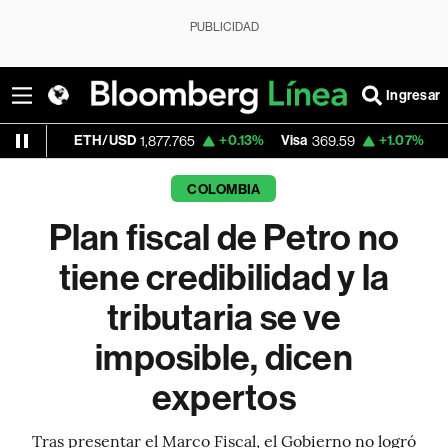
PUBLICIDAD
Ingresar
H/USD
+0.13%
Visa
+1.07%
MercadoLibre
1,877.765
369.59
1
COLOMBIA
Plan fiscal de Petro no
tiene credibilidad y la
tributaria se ve
imposible, dicen
expertos
Tras presentar el Marco Fiscal, el Gobierno no logró