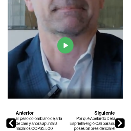
Anterior
Siguiente
El peso colombiano dejaría
Por qué Abelardo De la
de caer y ahora apuntará
Espriella eligió Cali para su
hacia los COP$3.500
posesión presidencial el