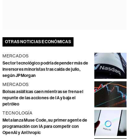
OTRAS NOTICIAS ECONÓMICAS
MERCADOS
Sector tecnológico podría depender más de
inversores minoristas tras caída de julio,
según JPMorgan
MERCADOS
Bolsas asiáticas caen mientras se frena el
repunte de las acciones de IA y baja el
petróleo
TECNOLOGÍA
Meta lanza Muse Code, su primer agente de
programación con IA para competir con
OpenAI y Anthropic