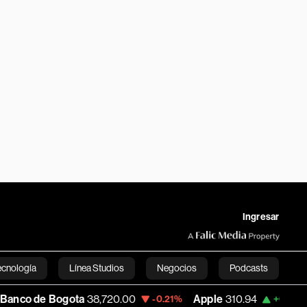
Ingresar
ecnología
Línea Studios
Negocios
Podcasts
ota
38,720.00
Apple
310.94
USD COP
3,
-0.21%
+0.55%
English