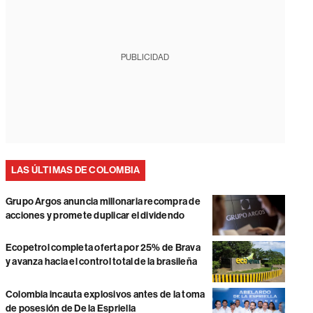
PUBLICIDAD
LAS ÚLTIMAS DE COLOMBIA
Grupo Argos anuncia millonaria recompra de
acciones y promete duplicar el dividendo
Ecopetrol completa oferta por 25% de Brava
y avanza hacia el control total de la brasileña
Colombia incauta explosivos antes de la toma
de posesión de De la Espriella