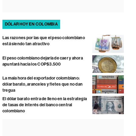
DÓLAR HOY EN COLOMBIA
Las razones por las que el peso colombiano
está siendo tan atractivo
El peso colombiano dejaría de caer y ahora
apuntará hacia los COP$3.500
La mala hora del exportador colombiano:
dólar barato, aranceles y fletes que no dan
tregua
El dólar barato entra de lleno en la estrategia
de tasas de interés del banco central
colombiano