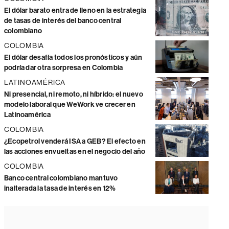
El dólar barato entra de lleno en la estrategia
de tasas de interés del banco central
colombiano
COLOMBIA
El dólar desafía todos los pronósticos y aún
podría dar otra sorpresa en Colombia
LATINOAMÉRICA
Ni presencial, ni remoto, ni híbrido: el nuevo
modelo laboral que WeWork ve crecer en
Latinoamérica
COLOMBIA
¿Ecopetrol venderá ISA a GEB? El efecto en
las acciones envueltas en el negocio del año
COLOMBIA
Banco central colombiano mantuvo
inalterada la tasa de interés en 12%