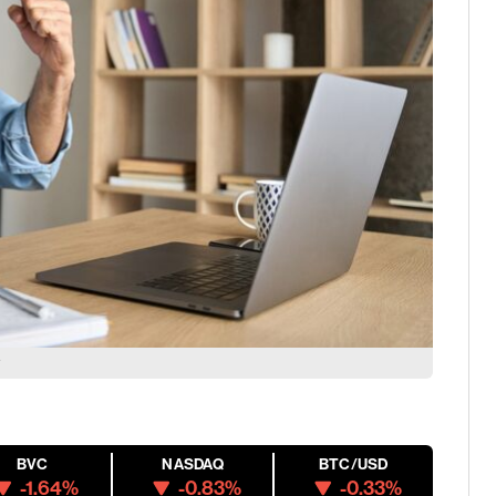
?
BVC
NASDAQ
BTC/USD
-1.64%
-0.83%
-0.33%