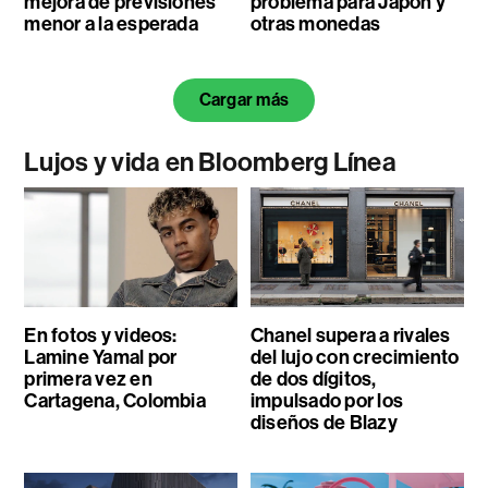
mejora de previsiones
problema para Japón y
menor a la esperada
otras monedas
Cargar más
Lujos y vida en Bloomberg Línea
En fotos y videos:
Chanel supera a rivales
Lamine Yamal por
del lujo con crecimiento
primera vez en
de dos dígitos,
Cartagena, Colombia
impulsado por los
diseños de Blazy