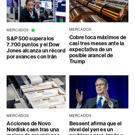
MERCADOS
MERCADOS
Cobre toca máximos de
S&P 500 supera los
casi tres meses ante la
7.700 puntos y el Dow
expectativa de un
Jones alcanza un récord
posible arancel de
por avances con Irán
Trump
MERCADOS
MERCADOS
Acciones de Novo
Bessent afirma que el
Nordisk caen tras una
nivel del yen es un