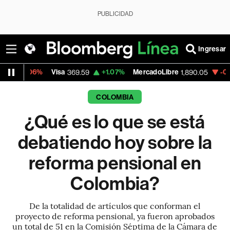
PUBLICIDAD
Ingresar
%
Visa
+1.07%
MercadoLibre
-0.55%
Banc
369.59
1,890.05
COLOMBIA
¿Qué es lo que se está
debatiendo hoy sobre la
reforma pensional en
Colombia?
De la totalidad de artículos que conforman el
proyecto de reforma pensional, ya fueron aprobados
un total de 51 en la Comisión Séptima de la Cámara de