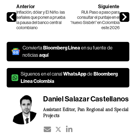
Anterior
Siguiente
Inflación, dólar y El Niño: las
RUI: Paso a paso para
señales que ponen a prueba
consultar el puntaje en el
la pausa del banco central
“nuevo Sisbén” en Colombia
colombiano
este 2026
Convierta
Bloomberg Línea
en su fuente de
noticias
aquí
Síguenos en el canal
WhatsApp
de
Bloomberg
Línea Colombia
Daniel Salazar Castellanos
Assistant Editor, Pan Regional and Special
Projects