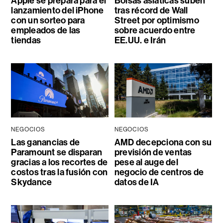
Apple se prepara para el
Bolsas asiáticas suben
lanzamiento del iPhone
tras récord de Wall
con un sorteo para
Street por optimismo
empleados de las
sobre acuerdo entre
tiendas
EE.UU. e Irán
NEGOCIOS
NEGOCIOS
Las ganancias de
AMD decepciona con su
Paramount se disparan
previsión de ventas
gracias a los recortes de
pese al auge del
costos tras la fusión con
negocio de centros de
Skydance
datos de IA