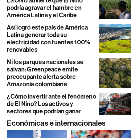
La ONU advierte que El Niño
podría agravar el hambre en
América Latina y el Caribe
Así logró este país de América
Latina generar toda su
electricidad con fuentes 100%
renovables
Ni los parques nacionales se
salvan: Greenpeace emite
preocupante alerta sobre
Amazonía colombiana
¿Cómo invertir ante el fenómeno
de El Niño? Los activos y
sectores que podrían ganar
Económicas e internacionales