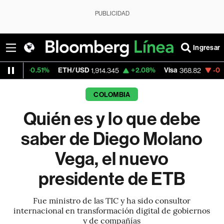
PUBLICIDAD
Ingresar
51%
ETH/USD
+2.08%
Visa
-0.21%
Merca
1,914.345
368.82
COLOMBIA
Quién es y lo que debe
saber de Diego Molano
Vega, el nuevo
presidente de ETB
Fue ministro de las TIC y ha sido consultor
internacional en transformación digital de gobiernos
y de compañías