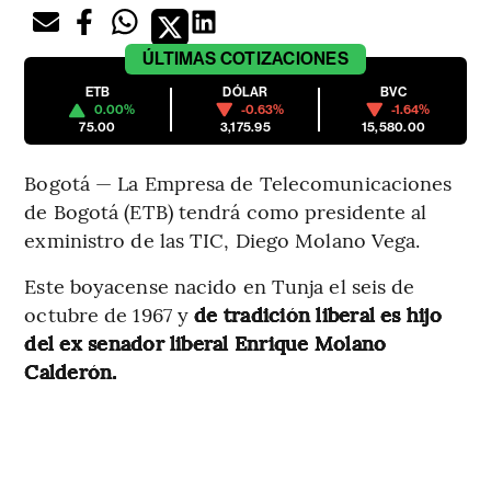
ÚLTIMAS
COTIZACIONES
ETB
DÓLAR
BVC
0.00%
-0.63%
-1.64%
75.00
3,175.95
15,580.00
Bogotá — La Empresa de Telecomunicaciones
de Bogotá (ETB) tendrá como presidente al
exministro de las TIC, Diego Molano Vega.
Este boyacense nacido en Tunja el seis de
octubre de 1967 y
de tradición liberal es hijo
del ex senador liberal Enrique Molano
Calderón.