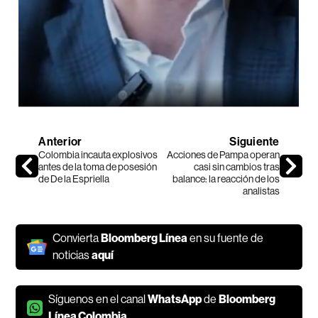
Anterior
Siguiente
Colombia incauta explosivos
Acciones de Pampa operan
antes de la toma de posesión
casi sin cambios tras
de De la Espriella
balance: la reacción de los
analistas
Convierta
Bloomberg Línea
en su fuente de
noticias
aquí
Síguenos en el canal
WhatsApp
de
Bloomberg
Línea Colombia