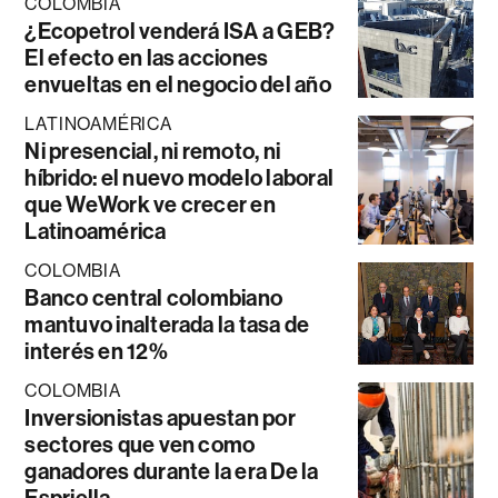
COLOMBIA
¿Ecopetrol venderá ISA a GEB?
El efecto en las acciones
envueltas en el negocio del año
LATINOAMÉRICA
Ni presencial, ni remoto, ni
híbrido: el nuevo modelo laboral
que WeWork ve crecer en
Latinoamérica
COLOMBIA
Banco central colombiano
mantuvo inalterada la tasa de
interés en 12%
COLOMBIA
Inversionistas apuestan por
sectores que ven como
ganadores durante la era De la