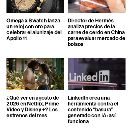
Omega x Swatch lanza
Director de Hermès
un reloj con oro para
analiza precios de la
celebrar el alunizaje del
carne de cerdo en China
Apollo 11
para evaluar mercado de
bolsos
¿Qué ver en agosto de
LinkedIn crea una
2026 en Netflix, Prime
herramienta contra el
Video y Disney +? Los
contenido “basura”
estrenos del mes
generado con IA: así
funciona