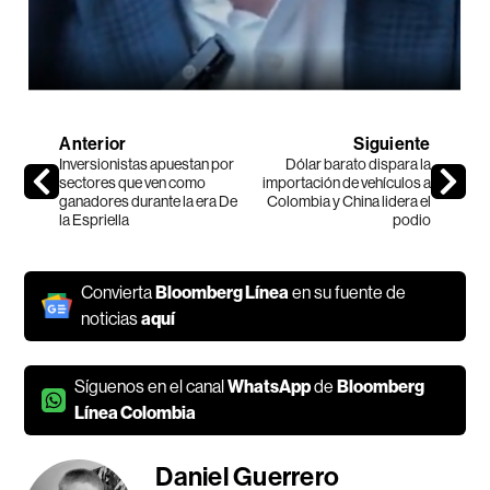
Anterior
Siguiente
Inversionistas apuestan por
Dólar barato dispara la
sectores que ven como
importación de vehículos a
ganadores durante la era De
Colombia y China lidera el
la Espriella
podio
Convierta
Bloomberg Línea
en su fuente de
noticias
aquí
Síguenos en el canal
WhatsApp
de
Bloomberg
Línea Colombia
Daniel Guerrero