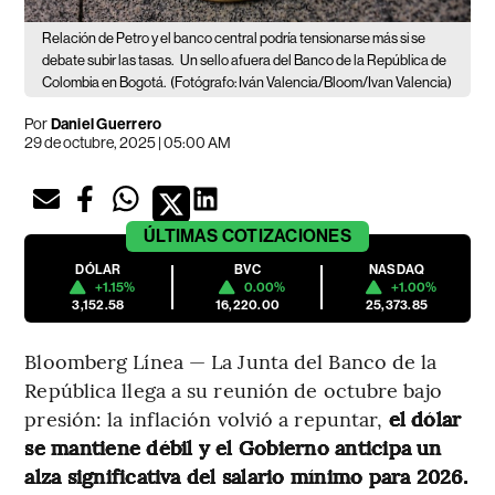
Relación de Petro y el banco central podría tensionarse más si se
debate subir las tasas.
Un sello afuera del Banco de la República de
Colombia en Bogotá.
(Fotógrafo: Iván Valencia/Bloom/Ivan Valencia)
Por
Daniel Guerrero
29 de octubre, 2025 | 05:00 AM
ÚLTIMAS
COTIZACIONES
DÓLAR
BVC
NASDAQ
+1.15%
0.00%
+1.00%
3,152.58
16,220.00
25,373.85
Bloomberg Línea — La Junta del Banco de la
República llega a su reunión de octubre bajo
presión: la inflación volvió a repuntar,
el dólar
se mantiene débil y el Gobierno anticipa un
alza significativa del salario mínimo para 2026.