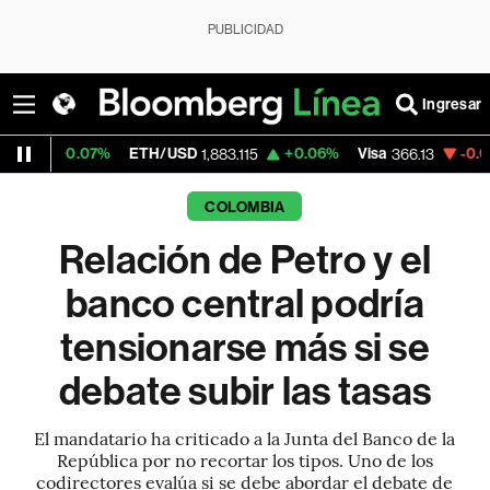
PUBLICIDAD
Ingresar
%
ETH/USD
+0.06%
Visa
-0.04%
Mercado
1,883.115
366.13
COLOMBIA
Relación de Petro y el
banco central podría
tensionarse más si se
debate subir las tasas
El mandatario ha criticado a la Junta del Banco de la
República por no recortar los tipos. Uno de los
codirectores evalúa si se debe abordar el debate de