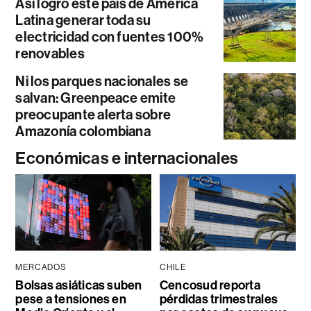
Así logró este país de América
Latina generar toda su
electricidad con fuentes 100%
renovables
Ni los parques nacionales se
salvan: Greenpeace emite
preocupante alerta sobre
Amazonía colombiana
Económicas e internacionales
MERCADOS
CHILE
Bolsas asiáticas suben
Cencosud reporta
pese a tensiones en
pérdidas trimestrales