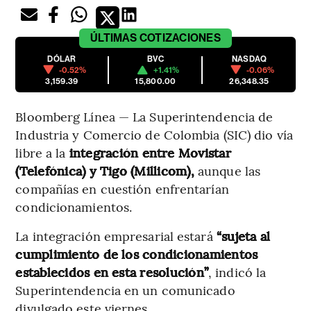
ÚLTIMAS
COTIZACIONES
DÓLAR
BVC
NASDAQ
-0.52%
+1.41%
-0.06%
3,159.39
15,800.00
26,348.35
Bloomberg Línea — La Superintendencia de
Industria y Comercio de Colombia (SIC) dio vía
libre a la
integración entre Movistar
(Telefónica) y Tigo (Millicom),
aunque las
compañías en cuestión enfrentarían
condicionamientos.
La integración empresarial estará
“sujeta al
cumplimiento de los condicionamientos
establecidos en esta resolución”
, indicó la
Superintendencia en un comunicado
divulgado este viernes.