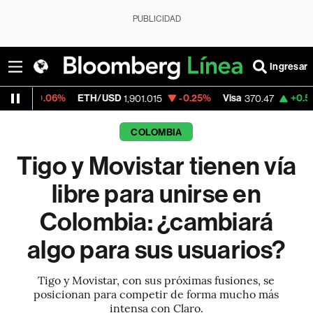
PUBLICIDAD
Ingresar
ETH/USD
-0.25%
Visa
+0.52%
MercadoLi
1,901.015
370.47
COLOMBIA
Tigo y Movistar tienen vía
libre para unirse en
Colombia: ¿cambiará
algo para sus usuarios?
Tigo y Movistar, con sus próximas fusiones, se
posicionan para competir de forma mucho más
intensa con Claro.