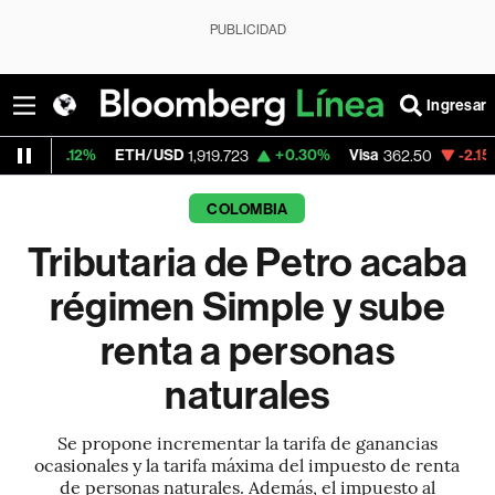
PUBLICIDAD
Ingresar
%
ETH/USD
+0.30%
Visa
-2.15%
Mercado
1,919.723
362.50
COLOMBIA
Tributaria de Petro acaba
régimen Simple y sube
renta a personas
naturales
Se propone incrementar la tarifa de ganancias
ocasionales y la tarifa máxima del impuesto de renta
de personas naturales. Además, el impuesto al