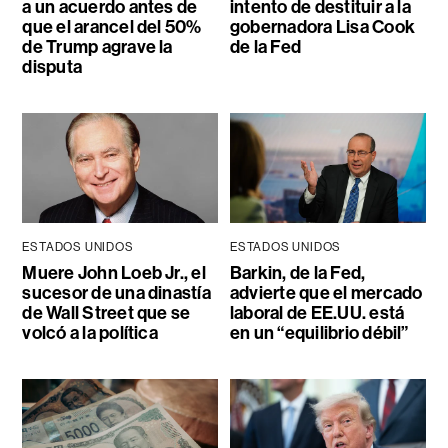
a un acuerdo antes de
intento de destituir a la
que el arancel del 50%
gobernadora Lisa Cook
de Trump agrave la
de la Fed
disputa
ESTADOS UNIDOS
ESTADOS UNIDOS
Muere John Loeb Jr., el
Barkin, de la Fed,
sucesor de una dinastía
advierte que el mercado
de Wall Street que se
laboral de EE.UU. está
volcó a la política
en un “equilibrio débil”