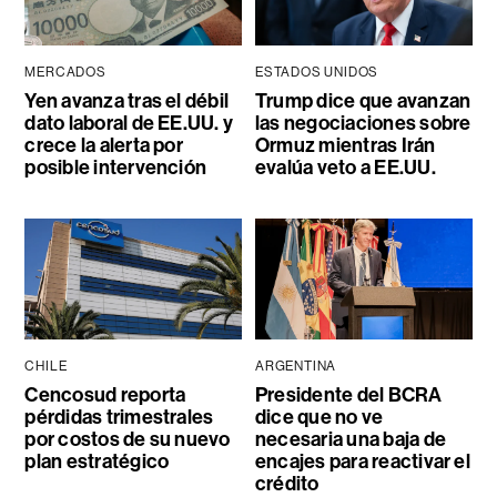
MERCADOS
ESTADOS UNIDOS
Yen avanza tras el débil
Trump dice que avanzan
dato laboral de EE.UU. y
las negociaciones sobre
crece la alerta por
Ormuz mientras Irán
posible intervención
evalúa veto a EE.UU.
CHILE
ARGENTINA
Cencosud reporta
Presidente del BCRA
pérdidas trimestrales
dice que no ve
por costos de su nuevo
necesaria una baja de
plan estratégico
encajes para reactivar el
crédito