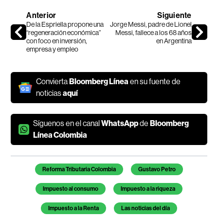
Anterior
Siguiente
De la Espriella propone una
Jorge Messi, padre de Lionel
“regeneración económica”
Messi, fallece a los 68 años
con foco en inversión,
en Argentina
empresa y empleo
Convierta
Bloomberg Línea
en su fuente de
noticias
aquí
Síguenos en el canal
WhatsApp
de
Bloomberg
Línea Colombia
Temas de este artículo
Reforma Tributaria Colombia
Gustavo Petro
Impuesto al consumo
Impuesto a la riqueza
Impuesto a la Renta
Las noticias del día