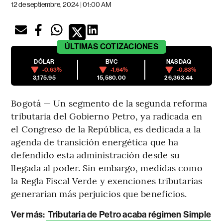
12 de septiembre, 2024 | 01:00 AM
ÚLTIMAS
COTIZACIONES
DÓLAR
BVC
NASDAQ
-0.63%
-1.64%
-0.83%
3,175.95
15,580.00
26,363.44
Bogotá — Un segmento de la segunda reforma
tributaria del Gobierno Petro, ya radicada en
el Congreso de la República, es dedicada a la
agenda de transición energética que ha
defendido esta administración desde su
llegada al poder. Sin embargo, medidas como
la Regla Fiscal Verde y exenciones tributarias
generarían más perjuicios que beneficios.
Ver más:
Tributaria de Petro acaba régimen Simple