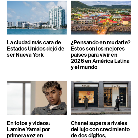
La ciudad más cara de
¿Pensando en mudarte?
Estados Unidos dejó de
Estos son los mejores
ser Nueva York
países para vivir en
2026 en América Latina
y el mundo
En fotos y videos:
Chanel supera a rivales
Lamine Yamal por
del lujo con crecimiento
primera vez en
de dos dígitos,