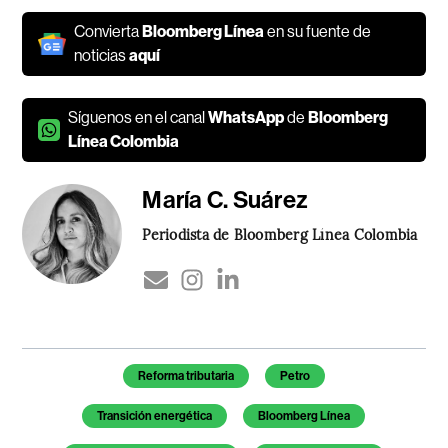
Convierta
Bloomberg Línea
en su fuente de
noticias
aquí
Síguenos en el canal
WhatsApp
de
Bloomberg
Línea Colombia
María C. Suárez
Periodista de Bloomberg Línea Colombia
Temas de este artículo
Reforma tributaria
Petro
Transición energética
Bloomberg Línea