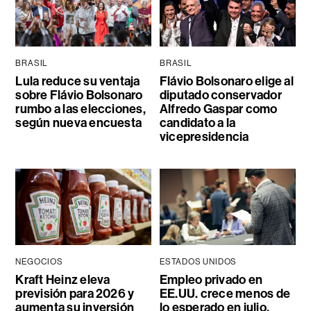
BRASIL
BRASIL
Lula reduce su ventaja
Flávio Bolsonaro elige al
sobre Flávio Bolsonaro
diputado conservador
rumbo a las elecciones,
Alfredo Gaspar como
según nueva encuesta
candidato a la
vicepresidencia
NEGOCIOS
ESTADOS UNIDOS
Kraft Heinz eleva
Empleo privado en
previsión para 2026 y
EE.UU. crece menos de
aumenta su inversión
lo esperado en julio,