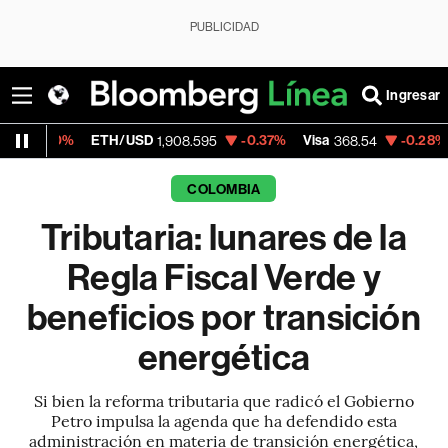
PUBLICIDAD
Ingresar
ETH/USD
-0.37%
Visa
-0.28%
MercadoLi
1,908.595
368.54
COLOMBIA
Tributaria: lunares de la
Regla Fiscal Verde y
beneficios por transición
energética
Si bien la reforma tributaria que radicó el Gobierno
Petro impulsa la agenda que ha defendido esta
administración en materia de transición energética,