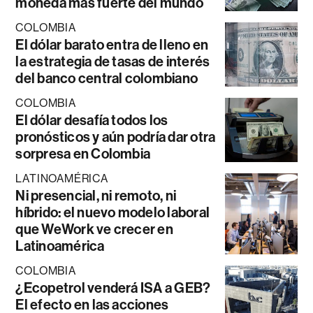
moneda más fuerte del mundo
COLOMBIA
El dólar barato entra de lleno en
la estrategia de tasas de interés
del banco central colombiano
COLOMBIA
El dólar desafía todos los
pronósticos y aún podría dar otra
sorpresa en Colombia
LATINOAMÉRICA
Ni presencial, ni remoto, ni
híbrido: el nuevo modelo laboral
que WeWork ve crecer en
Latinoamérica
COLOMBIA
¿Ecopetrol venderá ISA a GEB?
El efecto en las acciones