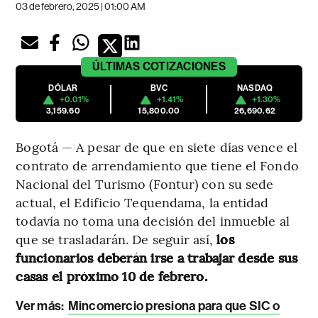
03 de febrero, 2025 | 01:00 AM
ÚLTIMAS
COTIZACIONES
DÓLAR
BVC
NASDAQ
+0.01%
+1.41%
+1.30%
3,159.60
15,800.00
26,690.62
Bogotá — A pesar de que en siete días vence el
contrato de arrendamiento que tiene el Fondo
Nacional del Turismo (Fontur) con su sede
actual, el Edificio Tequendama, la entidad
todavía no toma una decisión del inmueble al
que se trasladarán. De seguir así,
los
funcionarios deberán irse a trabajar desde sus
casas el próximo 10 de febrero.
Ver más:
Mincomercio presiona para que SIC o