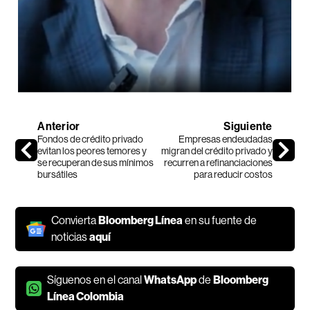
Anterior
Siguiente
Fondos de crédito privado
Empresas endeudadas
evitan los peores temores y
migran del crédito privado y
se recuperan de sus mínimos
recurren a refinanciaciones
bursátiles
para reducir costos
Convierta
Bloomberg Línea
en su fuente de
noticias
aquí
Síguenos en el canal
WhatsApp
de
Bloomberg
Línea Colombia