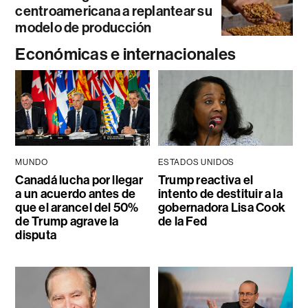
centroamericana a replantear su
modelo de producción
Económicas e internacionales
MUNDO
ESTADOS UNIDOS
Canadá lucha por llegar
Trump reactiva el
a un acuerdo antes de
intento de destituir a la
que el arancel del 50%
gobernadora Lisa Cook
de Trump agrave la
de la Fed
disputa