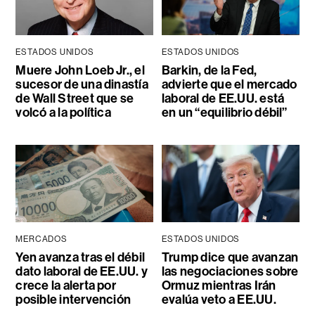
ESTADOS UNIDOS
ESTADOS UNIDOS
Muere John Loeb Jr., el
Barkin, de la Fed,
sucesor de una dinastía
advierte que el mercado
de Wall Street que se
laboral de EE.UU. está
volcó a la política
en un “equilibrio débil”
MERCADOS
ESTADOS UNIDOS
Yen avanza tras el débil
Trump dice que avanzan
dato laboral de EE.UU. y
las negociaciones sobre
crece la alerta por
Ormuz mientras Irán
posible intervención
evalúa veto a EE.UU.