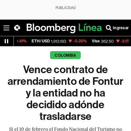
PUBLICIDAD
Ingresar
1%
ETH/USD
-0.30%
Visa
-2.15%
MercadoL
1,913.193
362.50
COLOMBIA
Vence contrato de
arrendamiento de Fontur
y la entidad no ha
decidido adónde
trasladarse
Si el 10 de febrero el Fondo Nacional del Turismo no