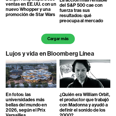
ventas en EE.UU. con un
del S&P 500 cae con
nuevo Whopper y una
fuerza tras sus
promoción de Star Wars
resultados: qué
preocupa al mercado
Cargar más
Lujos y vida en Bloomberg Línea
En fotos: las
¿Quién era William Orbit,
universidades más
el productor que trabajó
bellas del mundo en
con Madonna y ayudó a
2026, según el Prix
definir el sonido de los
Versailles
2000?