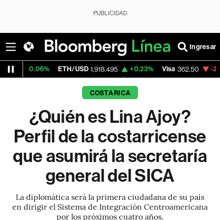
PUBLICIDAD
Ingresar
6%
ETH/USD
+0.23%
Visa
-2.15%
Mercad
1,918.495
362.50
COSTA RICA
¿Quién es Lina Ajoy?
Perfil de la costarricense
que asumirá la secretaría
general del SICA
La diplomática será la primera ciudadana de su país
en dirigir el Sistema de Integración Centroamericana
por los próximos cuatro años.