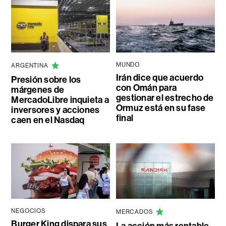
MUNDO
ARGENTINA
Irán dice que acuerdo
Presión sobre los
con Omán para
márgenes de
gestionar el estrecho de
MercadoLibre inquieta a
Ormuz está en su fase
inversores y acciones
final
caen en el Nasdaq
NEGOCIOS
MERCADOS
Burger King dispara sus
La acción más rentable