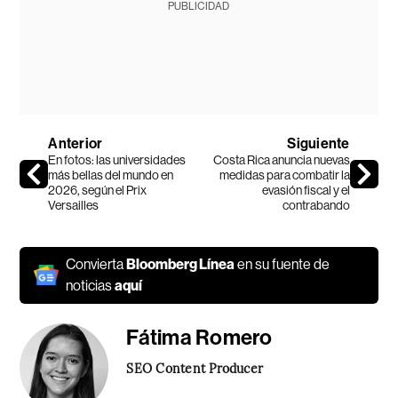
PUBLICIDAD
Anterior
Siguiente
En fotos: las universidades
Costa Rica anuncia nuevas
más bellas del mundo en
medidas para combatir la
2026, según el Prix
evasión fiscal y el
Versailles
contrabando
Convierta
Bloomberg Línea
en su fuente de
noticias
aquí
Fátima Romero
SEO Content Producer