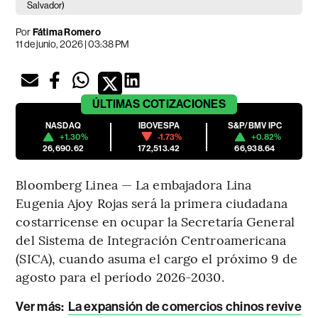
Salvador)
Por
Fátima Romero
11 de junio, 2026 | 03:38 PM
ÚLTIMAS
COTIZACIONES
NASDAQ
IBOVESPA
S&P/BMV IPC
+1.30%
-1.73%
+0.82%
26,690.62
172,513.42
66,938.64
Bloomberg Linea — La embajadora Lina
Eugenia Ajoy Rojas será la primera ciudadana
costarricense en ocupar la Secretaría General
del Sistema de Integración Centroamericana
(SICA), cuando asuma el cargo el próximo 9 de
agosto para el período 2026-2030.
Ver más:
La expansión de comercios chinos revive