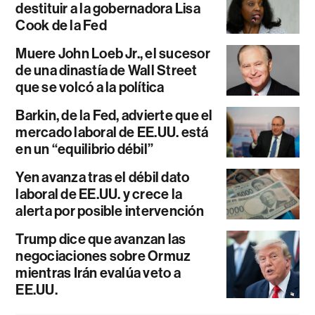
destituir a la gobernadora Lisa
Cook de la Fed
Muere John Loeb Jr., el sucesor
de una dinastía de Wall Street
que se volcó a la política
Barkin, de la Fed, advierte que el
mercado laboral de EE.UU. está
en un “equilibrio débil”
Yen avanza tras el débil dato
laboral de EE.UU. y crece la
alerta por posible intervención
Trump dice que avanzan las
negociaciones sobre Ormuz
mientras Irán evalúa veto a
EE.UU.