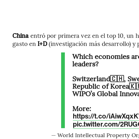
China
entró por primera vez en el top 10, un h
gasto en
I+D
(investigación más desarrollo) y 
Which economies are
leaders?
Switzerland🇨🇭, Sw
Republic of Korea🇰
WIPO’s Global Innov
More:
https://t.co/iAiwXqx
pic.twitter.com/2RU
— World Intellectual Property O