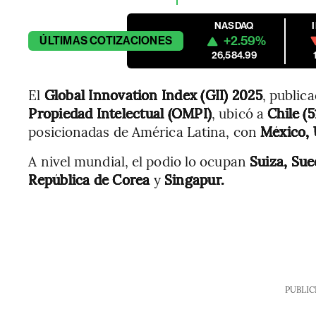
NASDAQ
+2.59%
ÚLTIMAS
COTIZACIONES
26,584.99
El
Global Innovation Index (GII) 2025
, public
Propiedad Intelectual (OMPI)
, ubicó a
Chile (5
posicionadas de América Latina, con
México,
A nivel mundial, el podio lo ocupan
Suiza, Sue
República de Corea
y
Singapur.
PUBLIC