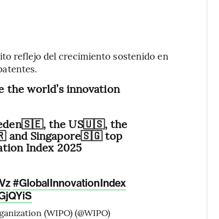
ito reflejo del crecimiento sostenido en
patentes.
 the world’s innovation
eden🇸🇪, the US🇺🇸, the
🇷 and Singapore🇸🇬 top
ation Index 2025
KVz
#GlobalInnovationIndex
GGjQYiS
rganization (WIPO) (@WIPO)