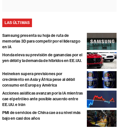
LAS ÚLTIMAS
Samsung presenta su hoja de ruta de
memorias 3D para competir por el liderazgo
en IA
Honda eleva su previsión de ganancias por el
yen débil y la demanda de híbridos en EE.UU.
Heineken supera previsiones por
crecimiento en Asia y África pese al débil
consumo en Europa y América
Acciones asiáticas avanzan por la IA mientras
cae el petróleo ante posible acuerdo entre
EE.UU. e Irán
PMI de servicios de China cae a su nivel más
bajo en casi dos años