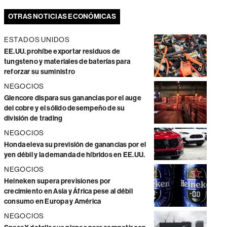
OTRAS NOTICIAS ECONÓMICAS
ESTADOS UNIDOS
EE.UU. prohíbe exportar residuos de
tungsteno y materiales de baterías para
reforzar su suministro
NEGOCIOS
Glencore dispara sus ganancias por el auge
del cobre y el sólido desempeño de su
división de trading
NEGOCIOS
Honda eleva su previsión de ganancias por el
yen débil y la demanda de híbridos en EE.UU.
NEGOCIOS
Heineken supera previsiones por
crecimiento en Asia y África pese al débil
consumo en Europa y América
NEGOCIOS