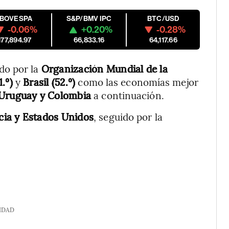
IBOVESPA
S&P/BMV IPC
BTC/USD
-0.06%
+0.20%
-0.28%
177,894.97
66,833.16
64,117.66
ado por la
Organización Mundial de la
1.º)
y
Brasil (52.º)
como las economías mejor
 Uruguay y Colombia
a continuación.
cia y Estados Unidos
, seguido por la
IDAD