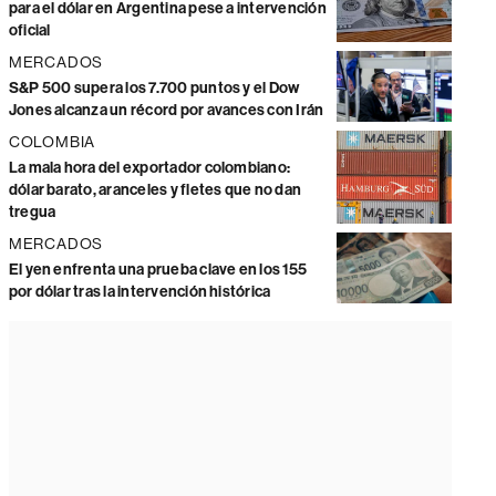
para el dólar en Argentina pese a intervención
oficial
MERCADOS
S&P 500 supera los 7.700 puntos y el Dow
Jones alcanza un récord por avances con Irán
COLOMBIA
La mala hora del exportador colombiano:
dólar barato, aranceles y fletes que no dan
tregua
MERCADOS
El yen enfrenta una prueba clave en los 155
por dólar tras la intervención histórica