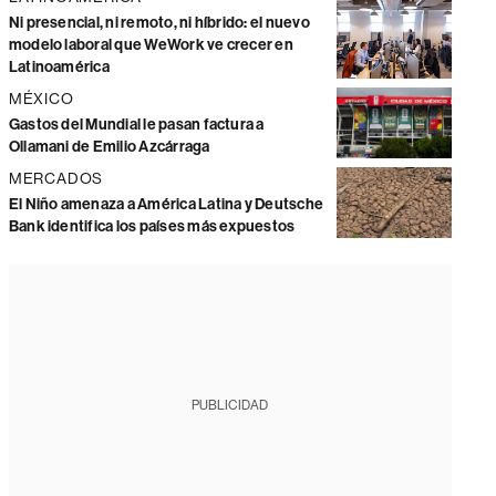
Ni presencial, ni remoto, ni híbrido: el nuevo
modelo laboral que WeWork ve crecer en
Latinoamérica
MÉXICO
Gastos del Mundial le pasan factura a
Ollamani de Emilio Azcárraga
MERCADOS
El Niño amenaza a América Latina y Deutsche
Bank identifica los países más expuestos
PUBLICIDAD