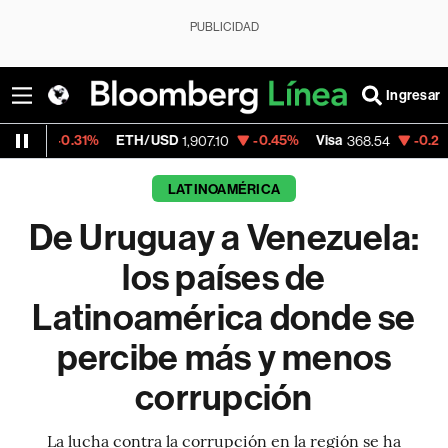
PUBLICIDAD
Ingresar
1%
ETH/USD
-0.45%
Visa
-0.28%
MercadoL
1,907.10
368.54
LATINOAMÉRICA
De Uruguay a Venezuela:
los países de
Latinoamérica donde se
percibe más y menos
corrupción
La lucha contra la corrupción en la región se ha