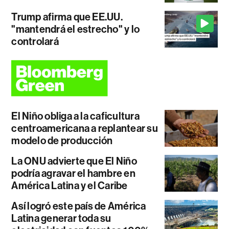
Trump afirma que EE.UU.
"mantendrá el estrecho" y lo
controlará
El Niño obliga a la caficultura
centroamericana a replantear su
modelo de producción
La ONU advierte que El Niño
podría agravar el hambre en
América Latina y el Caribe
Así logró este país de América
Latina generar toda su