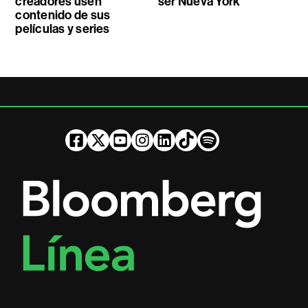
creadores usen
ser Nueva York
contenido de sus
películas y series