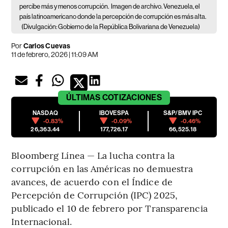
percibe más y menos corrupción.
Imagen de archivo. Venezuela, el
país latinoamericano donde la percepción de corrupción es más alta.
(Divulgación: Gobierno de la República Bolivariana de Venezuela)
Por
Carlos Cuevas
11 de febrero, 2026 | 11:09 AM
ÚLTIMAS
COTIZACIONES
NASDAQ
IBOVESPA
S&P/BMV IPC
-0.83%
-0.09%
-0.46%
26,363.44
177,726.17
66,525.18
Bloomberg Línea — La lucha contra la
corrupción en las Américas no demuestra
avances, de acuerdo con el Índice de
Percepción de Corrupción (IPC) 2025,
publicado el 10 de febrero por Transparencia
Internacional.