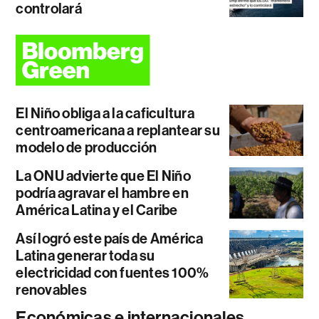
controlará
El Niño obliga a la caficultura
centroamericana a replantear su
modelo de producción
La ONU advierte que El Niño
podría agravar el hambre en
América Latina y el Caribe
Así logró este país de América
Latina generar toda su
electricidad con fuentes 100%
renovables
Económicas e internacionales