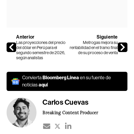
Anterior
Siguiente
Las proyecciones del precio
Metrogas mejora su
del dólar en Perú para el
rentabilidad en el tramo final
segundo semestre de 2026,
de su proceso de venta
según analistas
Convierta
Bloomberg Línea
en su fuente de
noticias
aquí
Carlos Cuevas
Breaking Content Producer