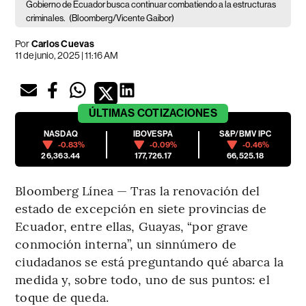
Gobierno de Ecuador busca continuar combatiendo a la estructuras
criminales.
(Bloomberg/Vicente Gaibor)
Por
Carlos Cuevas
11 de junio, 2025 | 11:16 AM
ÚLTIMAS
COTIZACIONES
NASDAQ
IBOVESPA
S&P/BMV IPC
-0.83%
-0.09%
-0.46%
26,363.44
177,726.17
66,525.18
Bloomberg Línea — Tras la renovación del
estado de excepción en siete provincias de
Ecuador, entre ellas, Guayas, “por grave
conmoción interna”, un sinnúmero de
ciudadanos se está preguntando qué abarca la
medida y, sobre todo, uno de sus puntos: el
toque de queda.