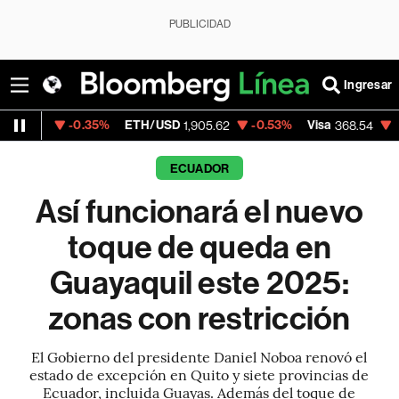
PUBLICIDAD
Ingresar
0.35%
ETH/USD
-0.53%
Visa
-0.28%
Mer
1,905.62
368.54
ECUADOR
Así funcionará el nuevo
toque de queda en
Guayaquil este 2025:
zonas con restricción
El Gobierno del presidente Daniel Noboa renovó el
estado de excepción en Quito y siete provincias de
Ecuador, incluida Guayas. Además del toque de