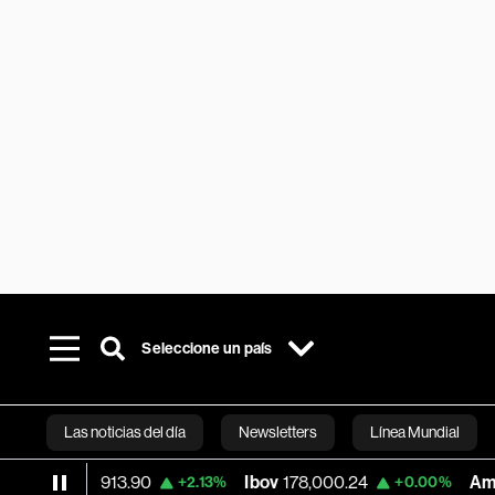
Seleccione un país
Las noticias del día
Newsletters
Línea Mundial
daq
25,913.90
Ibov
178,000.24
América 
+2.13%
+0.00%
Bloomberg 