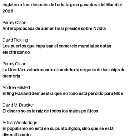
Inglaterra fue, después de todo, la gran ganadora del Mundial
2026
Parmy Olson
Anthropic acaba de aumentar la presión sobre Nvidia
David Fickling
Los puertos que impulsan el comercio mundial se están
electrificando
Parmy Olson
La IA está revolucionando el modelo de negocio de los chips de
memoria
Andrea Felsted
Erling Haaland demuestra que no todo está perdido para Nike
David M. Drucker
El dinero no es la raíz de todos los males políticos
Adrian Wooldridge
El populismo no está en su punto álgido, sino que se está
diversificando