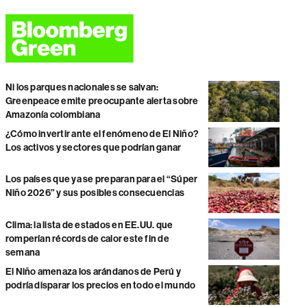
Ni los parques nacionales se salvan:
Greenpeace emite preocupante alerta sobre
Amazonía colombiana
¿Cómo invertir ante el fenómeno de El Niño?
Los activos y sectores que podrían ganar
Los países que ya se preparan para el “Súper
Niño 2026” y sus posibles consecuencias
Clima: la lista de estados en EE.UU. que
romperían récords de calor este fin de
semana
El Niño amenaza los arándanos de Perú y
podría disparar los precios en todo el mundo