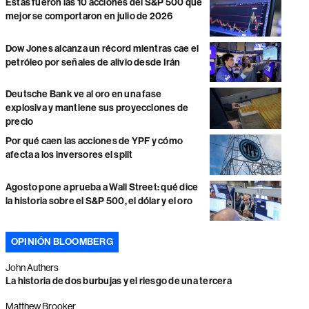
Estas fueron las 10 acciones del S&P 500 que
mejor se comportaron en julio de 2026
Dow Jones alcanza un récord mientras cae el
petróleo por señales de alivio desde Irán
Deutsche Bank ve al oro en una fase
explosiva y mantiene sus proyecciones de
precio
Por qué caen las acciones de YPF y cómo
afecta a los inversores el split
Agosto pone a prueba a Wall Street: qué dice
la historia sobre el S&P 500, el dólar y el oro
OPINIÓN BLOOMBERG
John Authers
La historia de dos burbujas y el riesgo de una tercera
Matthew Brooker