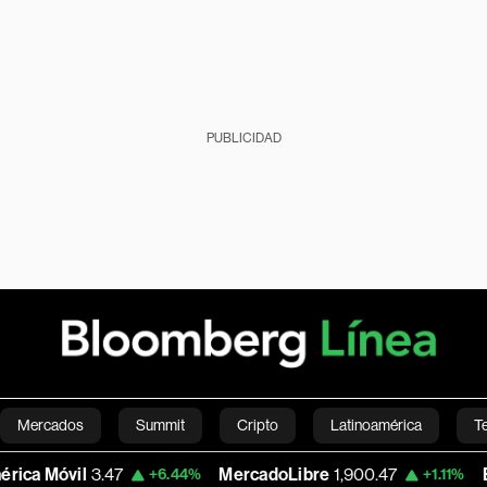
PUBLICIDAD
Mercados
Summit
Cripto
Latinoamérica
T
Móvil
3.47
MercadoLibre
1,900.47
Euro/D
+6.44%
+1.11%
Green
Economía
Estilo de vida
Mundo
Videos