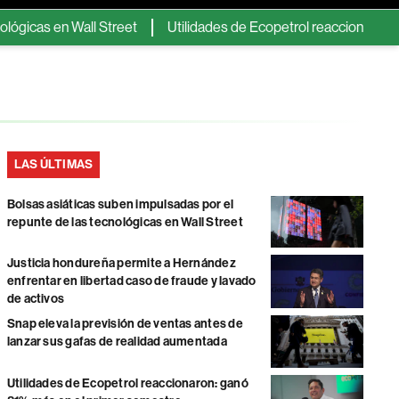
s en Wall Street
Utilidades de Ecopetrol reaccionaron: ganó 
LAS ÚLTIMAS
Bolsas asiáticas suben impulsadas por el
repunte de las tecnológicas en Wall Street
Justicia hondureña permite a Hernández
enfrentar en libertad caso de fraude y lavado
de activos
Snap eleva la previsión de ventas antes de
lanzar sus gafas de realidad aumentada
Utilidades de Ecopetrol reaccionaron: ganó