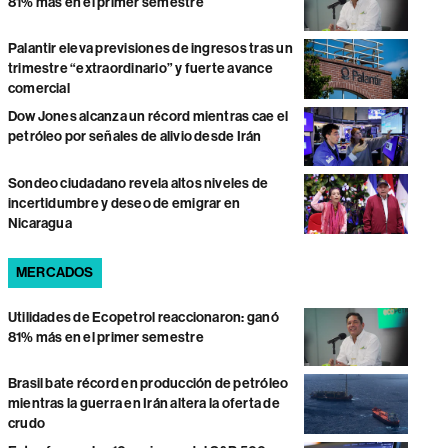
81% más en el primer semestre
Palantir eleva previsiones de ingresos tras un
trimestre “extraordinario” y fuerte avance
comercial
Dow Jones alcanza un récord mientras cae el
petróleo por señales de alivio desde Irán
Sondeo ciudadano revela altos niveles de
incertidumbre y deseo de emigrar en
Nicaragua
MERCADOS
Utilidades de Ecopetrol reaccionaron: ganó
81% más en el primer semestre
Brasil bate récord en producción de petróleo
mientras la guerra en Irán altera la oferta de
crudo