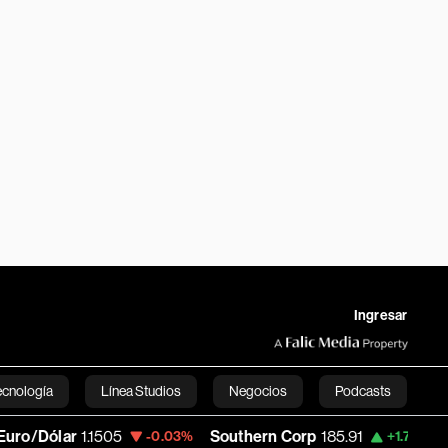
Ingresar
ecnología
Línea Studios
Negocios
Podcasts
ólar
1.1505
Southern Corp
185.91
Copa 
-0.03%
+1.75%
English