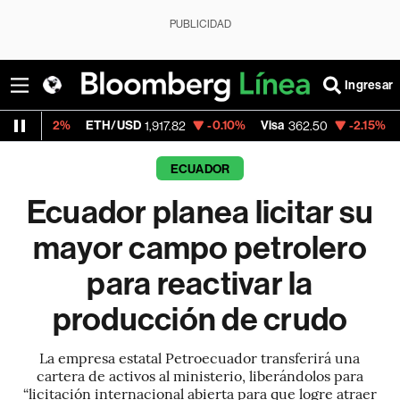
PUBLICIDAD
Ingresar
ETH/USD
-0.10%
Visa
-2.15%
MercadoLibr
1,917.82
362.50
ECUADOR
Ecuador planea licitar su
mayor campo petrolero
para reactivar la
producción de crudo
La empresa estatal Petroecuador transferirá una
cartera de activos al ministerio, liberándolos para
“licitación internacional abierta para que logre atraer