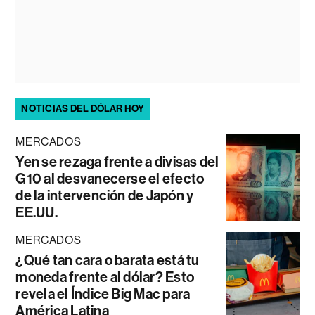
NOTICIAS DEL DÓLAR HOY
MERCADOS
Yen se rezaga frente a divisas del
G10 al desvanecerse el efecto
de la intervención de Japón y
EE.UU.
MERCADOS
¿Qué tan cara o barata está tu
moneda frente al dólar? Esto
revela el Índice Big Mac para
América Latina