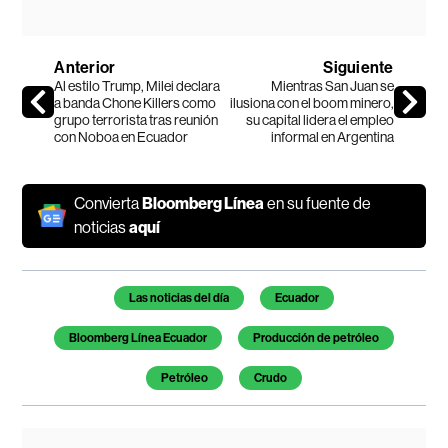
Anterior
Siguiente
Al estilo Trump, Milei declara
Mientras San Juan se
a banda Chone Killers como
ilusiona con el boom minero,
grupo terrorista tras reunión
su capital lidera el empleo
con Noboa en Ecuador
informal en Argentina
Convierta
Bloomberg Línea
en su fuente de
noticias
aquí
Temas de este artículo
Las noticias del día
Ecuador
Bloomberg Línea Ecuador
Producción de petróleo
Petróleo
Crudo