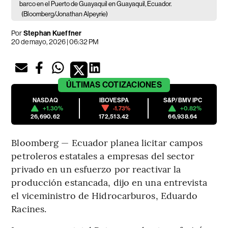
barco en el Puerto de Guayaquil en Guayaquil, Ecuador.
(Bloomberg/Jonathan Alpeyrie)
Por
Stephan Kueffner
20 de mayo, 2026 | 06:32 PM
ÚLTIMAS
COTIZACIONES
NASDAQ
IBOVESPA
S&P/BMV IPC
+1.30%
-1.73%
+0.82%
26,690.62
172,513.42
66,938.64
Bloomberg — Ecuador planea licitar campos
petroleros estatales a empresas del sector
privado en un esfuerzo por reactivar la
producción estancada, dijo en una entrevista
el viceministro de Hidrocarburos, Eduardo
Racines.