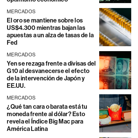
MERCADOS
El oro se mantiene sobre los
US$4.300 mientras bajan las
apuestas a un alza de tasas de la
Fed
MERCADOS
Yen se rezaga frente a divisas del
G10 al desvanecerse el efecto
de la intervención de Japón y
EE.UU.
MERCADOS
¿Qué tan cara o barata está tu
moneda frente al dólar? Esto
revela el Índice Big Mac para
América Latina