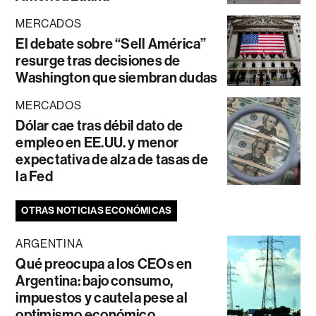
MERCADOS
El debate sobre “Sell América”
resurge tras decisiones de
Washington que siembran dudas
MERCADOS
Dólar cae tras débil dato de
empleo en EE.UU. y menor
expectativa de alza de tasas de
la Fed
OTRAS NOTICIAS ECONÓMICAS
ARGENTINA
Qué preocupa a los CEOs en
Argentina: bajo consumo,
impuestos y cautela pese al
optimismo económico