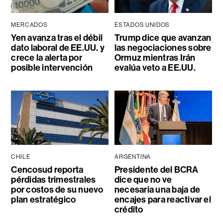
MERCADOS
ESTADOS UNIDOS
Yen avanza tras el débil
Trump dice que avanzan
dato laboral de EE.UU. y
las negociaciones sobre
crece la alerta por
Ormuz mientras Irán
posible intervención
evalúa veto a EE.UU.
CHILE
ARGENTINA
Cencosud reporta
Presidente del BCRA
pérdidas trimestrales
dice que no ve
por costos de su nuevo
necesaria una baja de
plan estratégico
encajes para reactivar el
crédito