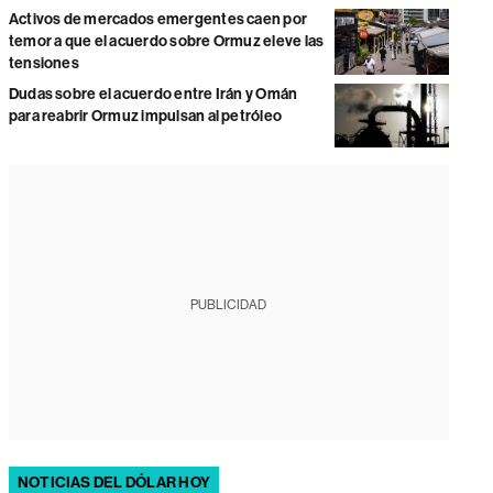
Activos de mercados emergentes caen por
temor a que el acuerdo sobre Ormuz eleve las
tensiones
Dudas sobre el acuerdo entre Irán y Omán
para reabrir Ormuz impulsan al petróleo
PUBLICIDAD
NOTICIAS DEL DÓLAR HOY