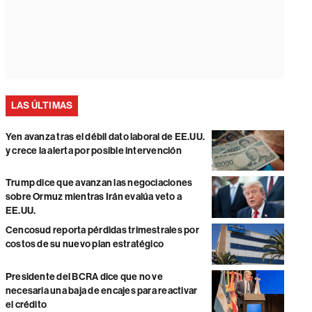
LAS ÚLTIMAS
Yen avanza tras el débil dato laboral de EE.UU.
y crece la alerta por posible intervención
Trump dice que avanzan las negociaciones
sobre Ormuz mientras Irán evalúa veto a
EE.UU.
Cencosud reporta pérdidas trimestrales por
costos de su nuevo plan estratégico
Presidente del BCRA dice que no ve
necesaria una baja de encajes para reactivar
el crédito