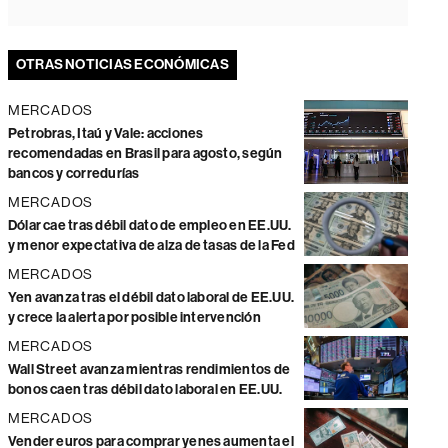
OTRAS NOTICIAS ECONÓMICAS
MERCADOS
Petrobras, Itaú y Vale: acciones
recomendadas en Brasil para agosto, según
bancos y corredurías
MERCADOS
Dólar cae tras débil dato de empleo en EE.UU.
y menor expectativa de alza de tasas de la Fed
MERCADOS
Yen avanza tras el débil dato laboral de EE.UU.
y crece la alerta por posible intervención
MERCADOS
Wall Street avanza mientras rendimientos de
bonos caen tras débil dato laboral en EE.UU.
MERCADOS
Vender euros para comprar yenes aumenta el