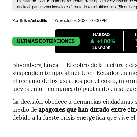
Planillas de luz en Ecuador no se cobrarán en septiembre: Ministerio de E
auditoría para revisar los valores facturados en el último mes.
(Bloomberg/
Por
Erika Astudillo
17 de octubre, 2024 | 01:00 PM
NASDAQ
+1.00%
ÚLTIMAS
COTIZACIONES
26,610.91
Bloomberg Línea — El cobro de la factura del s
suspendido temporalmente en Ecuador en medio 
el reclamo de los usuarios por el costo, infor
jueves en un comunicado publicado en su cue
La decisión obedece a denuncias ciudadanas 
medio de
apagones que han durado entre cinc
debido a la fuerte crisis energética que vive el 