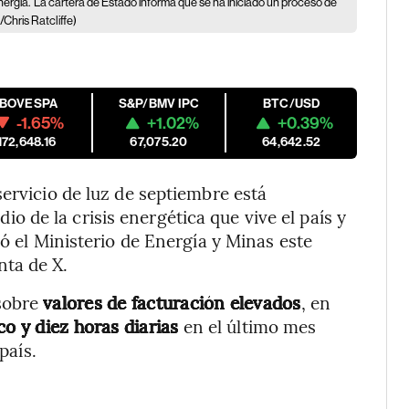
nergía.
La cartera de Estado informa que se ha iniciado un proceso de
Chris Ratcliffe)
IBOVESPA
S&P/BMV IPC
BTC/USD
-1.65%
+1.02%
+0.39%
172,648.16
67,075.20
64,642.52
ervicio de luz de septiembre está
de la crisis energética que vive el país y
mó el Ministerio de Energía y Minas este
nta de X.
sobre
valores de facturación elevados
, en
o y diez horas
diarias
en el último mes
país.