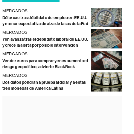
MERCADOS
Dólar cae tras débil dato de empleo en EE.UU.
y menor expectativa de alza de tasas de la Fed
MERCADOS
Yen avanza tras el débil dato laboral de EE.UU.
y crece la alerta por posible intervención
MERCADOS
Vender euros para comprar yenes aumenta el
riesgo geopolítico, advierte BlackRock
MERCADOS
Dos datos pondrán a prueba al dólar y a estas
tres monedas de América Latina