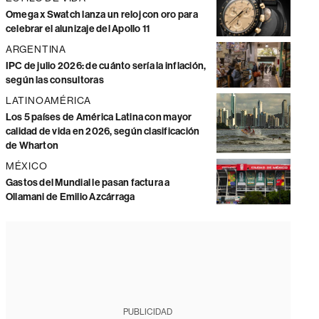
Omega x Swatch lanza un reloj con oro para
celebrar el alunizaje del Apollo 11
ARGENTINA
IPC de julio 2026: de cuánto sería la inflación,
según las consultoras
LATINOAMÉRICA
Los 5 países de América Latina con mayor
calidad de vida en 2026, según clasificación
de Wharton
MÉXICO
Gastos del Mundial le pasan factura a
Ollamani de Emilio Azcárraga
PUBLICIDAD