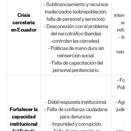
- Subfinanciamiento y recursos
- 
inadecuados (sobrepoblación,
Crisis
internac
falta de personal y servicios).
carcelaria
ases
- Desconexión con el problema
en Ecuador
reform
del narcotráfico (bandas
- Imp
controlan las cárceles).
pr
- Políticas de mano dura sin
reinser
reinserción social.
- Falta de capacitación del
personal penitenciario.
- Forta
Policí
- Débil respuesta institucional.
- Agili
Fortalecer la
- Falta de confianza ciudadana
judicia
capacidad
para denunciar.
institucional
- Impunidad y corrupción.
- 