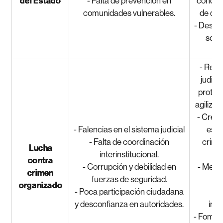
del Estado
- Falta de prevención en
concien
comunidades vulnerables.
de den
- Desar
socia
vu
- Refo
judici
protecc
agilizac
- Crea
- Falencias en el sistema judicial
espe
- Falta de coordinación
crime
Lucha
interinstitucional.
na
contra
- Corrupción y debilidad en
- Mejor
crimen
fuerzas de seguridad.
es
organizado
- Poca participación ciudadana
co
y desconfianza en autoridades.
inte
- Fomen