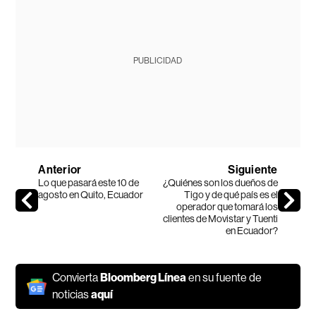
PUBLICIDAD
Anterior
Siguiente
Lo que pasará este 10 de
¿Quiénes son los dueños de
agosto en Quito, Ecuador
Tigo y de qué país es el
operador que tomará los
clientes de Movistar y Tuenti
en Ecuador?
Convierta
Bloomberg Línea
en su fuente de
noticias
aquí