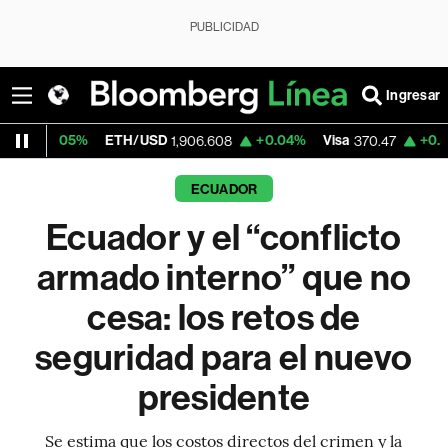
PUBLICIDAD
Ingresar
5%
ETH/USD
+0.04%
Visa
+0.52%
Merca
1,906.608
370.47
ECUADOR
Ecuador y el “conflicto
armado interno” que no
cesa: los retos de
seguridad para el nuevo
presidente
Se estima que los costos directos del crimen y la