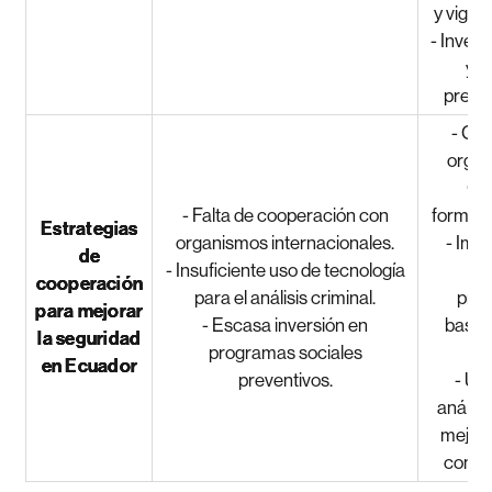
y vigil
- Inver
y 
preven
- Co
organ
OE
- Falta de cooperación con
formaci
Estrategias
organismos internacionales.
- Imp
de
- Insuficiente uso de tecnología
pr
cooperación
para el análisis criminal.
prev
para mejorar
- Escasa inversión en
basad
la seguridad
programas sociales
en Ecuador
preventivos.
- Us
análisi
mejora
contra