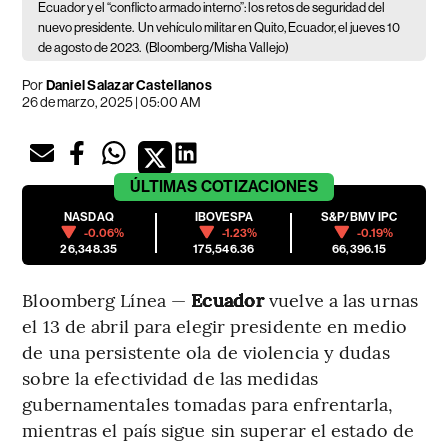
Ecuador y el “conflicto armado interno”: los retos de seguridad del
nuevo presidente.
Un vehículo militar en Quito, Ecuador, el jueves 10
de agosto de 2023.
(Bloomberg/Misha Vallejo)
Por
Daniel Salazar Castellanos
26 de marzo, 2025 | 05:00 AM
ÚLTIMAS
COTIZACIONES
NASDAQ
IBOVESPA
S&P/BMV IPC
-0.06%
-1.23%
-0.19%
26,348.35
175,546.36
66,396.15
Bloomberg Línea —
Ecuador
vuelve a las urnas
el 13 de abril para elegir presidente en medio
de una persistente ola de violencia y dudas
sobre la efectividad de las medidas
gubernamentales tomadas para enfrentarla,
mientras el país sigue sin superar el estado de