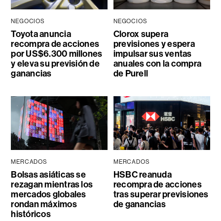
NEGOCIOS
NEGOCIOS
Toyota anuncia
Clorox supera
recompra de acciones
previsiones y espera
por US$6.300 millones
impulsar sus ventas
y eleva su previsión de
anuales con la compra
ganancias
de Purell
MERCADOS
MERCADOS
Bolsas asiáticas se
HSBC reanuda
rezagan mientras los
recompra de acciones
mercados globales
tras superar previsiones
rondan máximos
de ganancias
históricos