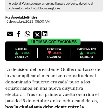
electoral
Votantes esperan en una fila para ejercer su derecho al
voto en Ecuador. Foto: Bloomberg Línea
Por
Ángela Meléndez
15 de octubre, 2023 | 08:00 AM
ÚLTIMAS
COTIZACIONES
NASDAQ
IBOVESPA
S&P/BMV IPC
+2.85%
-0.13%
+0.28%
26,651.97
177,769.73
66,882.13
La decisión del presidente Guillermo Lasso de
invocar aplicar al mecanismo constitucional
denominado “muerte cruzada” puso a los
ecuatorianos en una nueva disyuntiva
electoral. Tras una primera vuelta ocurrida el
pasado 15 de octubre entre ocho candidatos,
hoy la ciudadanía debe elegir entre la