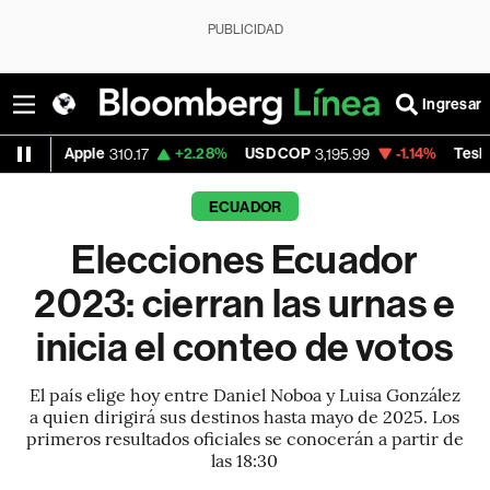
PUBLICIDAD
Ingresar
+2.28%
USD COP
-1.14%
Tesla
+1
310.17
3,195.99
328.005
ECUADOR
Elecciones Ecuador
2023: cierran las urnas e
inicia el conteo de votos
El país elige hoy entre Daniel Noboa y Luisa González
a quien dirigirá sus destinos hasta mayo de 2025. Los
primeros resultados oficiales se conocerán a partir de
las 18:30