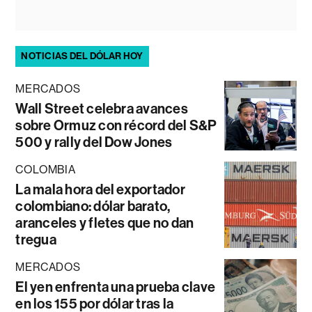
NOTICIAS DEL DÓLAR HOY
MERCADOS
Wall Street celebra avances
sobre Ormuz con récord del S&P
500 y rally del Dow Jones
COLOMBIA
La mala hora del exportador
colombiano: dólar barato,
aranceles y fletes que no dan
tregua
MERCADOS
El yen enfrenta una prueba clave
en los 155 por dólar tras la