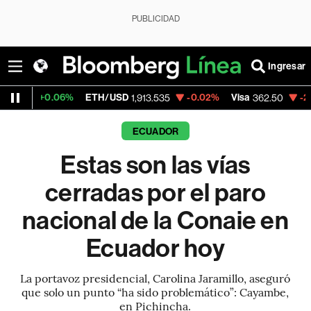
PUBLICIDAD
Ingresar
6%
ETH/USD
-0.02%
Visa
-2.15%
Mercad
1,913.535
362.50
ECUADOR
Estas son las vías
cerradas por el paro
nacional de la Conaie en
Ecuador hoy
La portavoz presidencial, Carolina Jaramillo, aseguró
que solo un punto “ha sido problemático”: Cayambe,
en Pichincha.