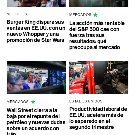
NEGOCIOS
MERCADOS
Burger King dispara sus
La acción más rentable
ventas en EE.UU. con un
del S&P 500 cae con
nuevo Whopper y una
fuerza tras sus
promoción de Star Wars
resultados: qué
preocupa al mercado
ESTADOS UNIDOS
MERCADOS
Productividad laboral de
Wall Street cierra a la
EE.UU. acelera más de
baja por el repunte del
lo esperado en el
petróleo y nuevas dudas
segundo trimestre
sobre un acuerdo con
Irán