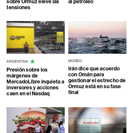
sobre Ormuz eleve las
al petróleo
tensiones
MUNDO
ARGENTINA
Irán dice que acuerdo
Presión sobre los
con Omán para
márgenes de
gestionar el estrecho de
MercadoLibre inquieta a
Ormuz está en su fase
inversores y acciones
final
caen en el Nasdaq