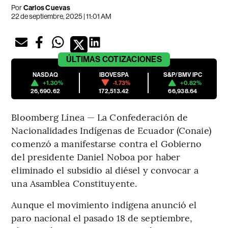
Por
Carlos Cuevas
22 de septiembre, 2025 | 11:01 AM
ÚLTIMAS
COTIZACIONES
NASDAQ
IBOVESPA
S&P/BMV IPC
+1.30%
-1.73%
+0.82%
26,690.62
172,513.42
66,938.64
Bloomberg Línea — La Confederación de
Nacionalidades Indígenas de Ecuador (Conaie)
comenzó a manifestarse contra el Gobierno
del presidente Daniel Noboa por haber
eliminado el subsidio al diésel y convocar a
una Asamblea Constituyente.
Aunque el movimiento indígena anunció el
paro nacional el pasado 18 de septiembre,