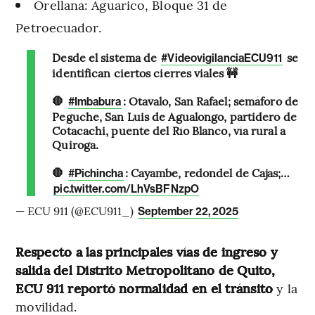
Orellana: Aguarico, Bloque 31 de
Petroecuador.
Desde el sistema de
se
#VideovigilanciaECU911
identifican ciertos cierres viales 🚧
🛑
: Otavalo, San Rafael; semáforo de
#Imbabura
Peguche, San Luis de Agualongo, partidero de
Cotacachi, puente del Río Blanco, vía rural a
Quiroga.
🛑
: Cayambe, redondel de Cajas;…
#Pichincha
pic.twitter.com/LhVsBFNzpO
— ECU 911 (@ECU911_)
September 22, 2025
Respecto a las principales vías de ingreso y
salida del Distrito Metropolitano de Quito,
ECU 911 reportó normalidad en el tránsito
y la
movilidad.