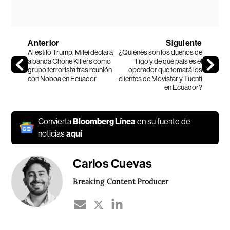
Anterior
Siguiente
Al estilo Trump, Milei declara
¿Quiénes son los dueños de
a banda Chone Killers como
Tigo y de qué país es el
grupo terrorista tras reunión
operador que tomará los
con Noboa en Ecuador
clientes de Movistar y Tuenti
en Ecuador?
Convierta
Bloomberg Línea
en su fuente de
noticias
aquí
Carlos Cuevas
Breaking Content Producer