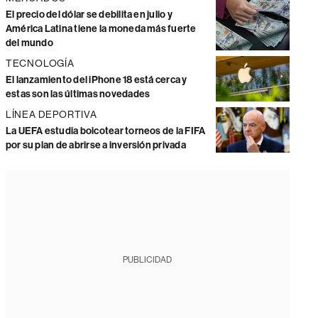
El precio del dólar se debilita en julio y
América Latina tiene la moneda más fuerte
del mundo
TECNOLOGÍA
El lanzamiento del iPhone 18 está cerca y
estas son las últimas novedades
LÍNEA DEPORTIVA
La UEFA estudia boicotear torneos de la FIFA
por su plan de abrirse a inversión privada
PUBLICIDAD