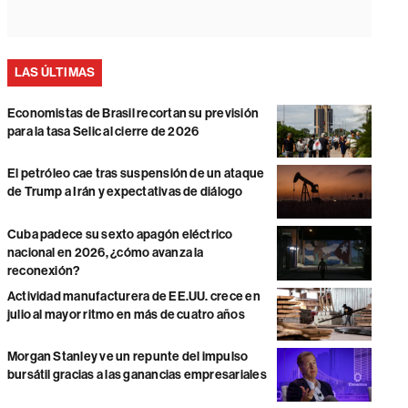
LAS ÚLTIMAS
Economistas de Brasil recortan su previsión
para la tasa Selic al cierre de 2026
El petróleo cae tras suspensión de un ataque
de Trump a Irán y expectativas de diálogo
Cuba padece su sexto apagón eléctrico
nacional en 2026, ¿cómo avanza la
reconexión?
Actividad manufacturera de EE.UU. crece en
julio al mayor ritmo en más de cuatro años
Morgan Stanley ve un repunte del impulso
bursátil gracias a las ganancias empresariales