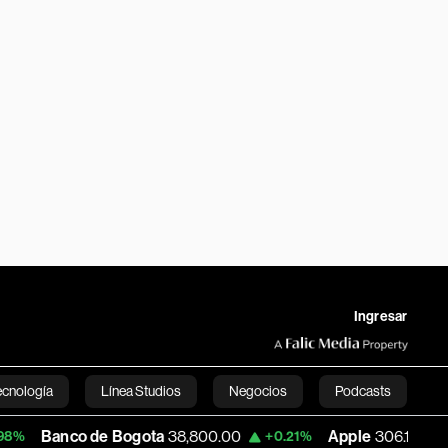
Ingresar
ecnología
Línea Studios
Negocios
Podcasts
 de Bogota
38,800.00
Apple
306.14
US
+0.21%
-0.81%
English