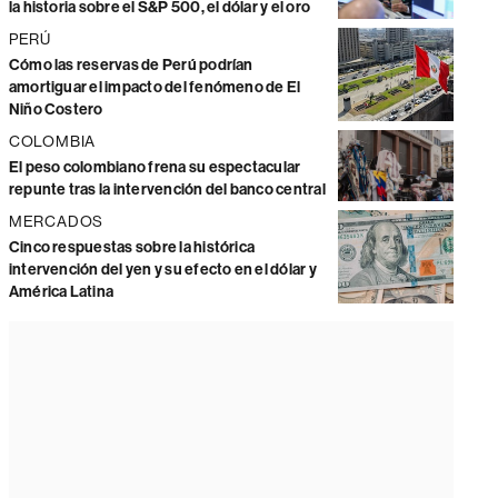
la historia sobre el S&P 500, el dólar y el oro
PERÚ
Cómo las reservas de Perú podrían
amortiguar el impacto del fenómeno de El
Niño Costero
COLOMBIA
El peso colombiano frena su espectacular
repunte tras la intervención del banco central
MERCADOS
Cinco respuestas sobre la histórica
intervención del yen y su efecto en el dólar y
América Latina