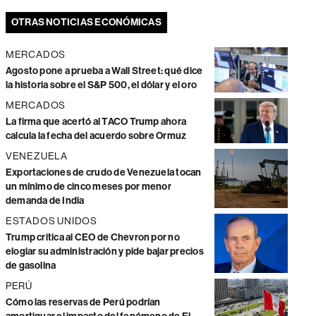
OTRAS NOTICIAS ECONÓMICAS
MERCADOS
Agosto pone a prueba a Wall Street: qué dice
la historia sobre el S&P 500, el dólar y el oro
MERCADOS
La firma que acertó al TACO Trump ahora
calcula la fecha del acuerdo sobre Ormuz
VENEZUELA
Exportaciones de crudo de Venezuela tocan
un mínimo de cinco meses por menor
demanda de India
ESTADOS UNIDOS
Trump critica al CEO de Chevron por no
elogiar su administración y pide bajar precios
de gasolina
PERÚ
Cómo las reservas de Perú podrían