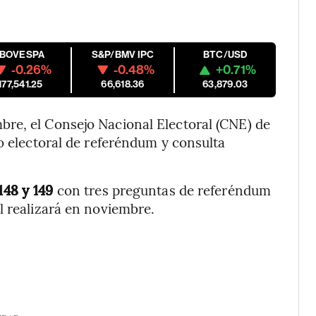
IBOVESPA
S&P/BMV IPC
BTC/USD
-0.26%
-0.48%
+0.71%
177,541.25
66,618.36
63,879.03
re, el Consejo Nacional Electoral (CNE) de
so electoral de referéndum y consulta
 148 y 149
con tres preguntas de referéndum
l realizará en noviembre.