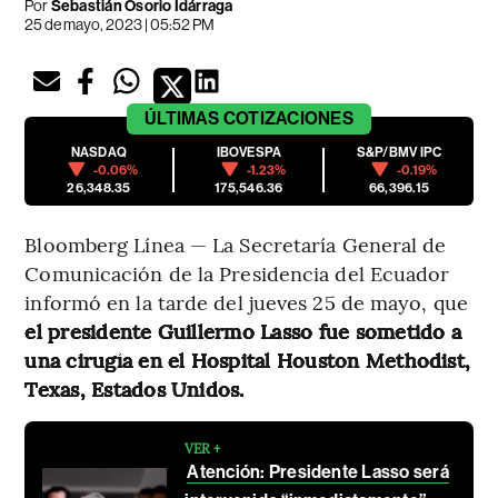
Por
Sebastián Osorio Idárraga
25 de mayo, 2023 | 05:52 PM
ÚLTIMAS
COTIZACIONES
NASDAQ
IBOVESPA
S&P/BMV IPC
-0.06%
-1.23%
-0.19%
26,348.35
175,546.36
66,396.15
Bloomberg Línea — La Secretaría General de
Comunicación de la Presidencia del Ecuador
informó en la tarde del jueves 25 de mayo, que
el presidente Guillermo Lasso fue sometido a
una cirugía en el Hospital Houston Methodist,
Texas, Estados Unidos.
VER +
Atención: Presidente Lasso será