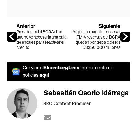
Anterior
Siguiente
Presidente del BCRA dice
Argentina paga intereses al
que no ve necesaria una baja
FMI y reservas del BCRA
de encajes para reactivar el
quedan por debajo de los
crédito
US$50.000 millones
Convierta
Bloomberg Línea
en su fuente de
noticias
aquí
Sebastián Osorio Idárraga
SEO Content Producer