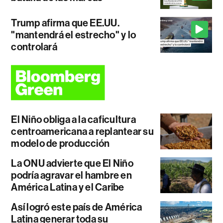
Trump afirma que EE.UU.
"mantendrá el estrecho" y lo
controlará
El Niño obliga a la caficultura
centroamericana a replantear su
modelo de producción
La ONU advierte que El Niño
podría agravar el hambre en
América Latina y el Caribe
Así logró este país de América
Latina generar toda su