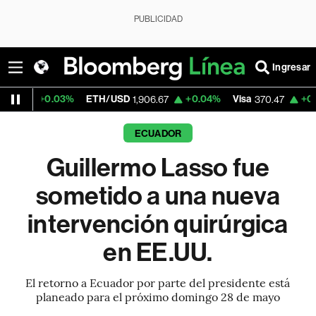
PUBLICIDAD
Ingresar
03%
ETH/USD
+0.04%
Visa
+0.52%
Merca
1,906.67
370.47
ECUADOR
Guillermo Lasso fue
sometido a una nueva
intervención quirúrgica
en EE.UU.
El retorno a Ecuador por parte del presidente está
planeado para el próximo domingo 28 de mayo