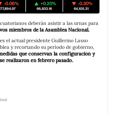
-0.06%
+0.20%
-0.30%
177,894.97
66,833.16
64,105.31
atorianos deberán asistir a las urnas para
uevos miembros de la Asamblea Nacional.
es el actual presidente Guillermo Lasso
mblea y recortando su período de gobierno,
s medidas que conservan la configuración y
se realizaron en febrero pasado.
IDAD