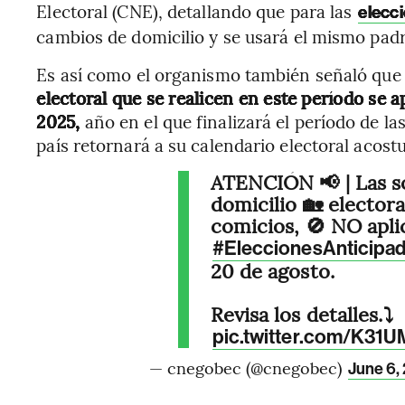
Electoral (CNE), detallando que para las
elecc
cambios de domicilio y se usará el mismo padr
Es así como el organismo también señaló qu
electoral que se realicen en este período se a
2025,
año en el que finalizará el período de l
país retornará a su calendario electoral acos
ATENCIÓN 📢 | Las s
domicilio 🏡 electora
comicios, 🚫 NO apli
#EleccionesAnticipa
20 de agosto.
Revisa los detalles.⤵️
pic.twitter.com/K31
— cnegobec (@cnegobec)
June 6,