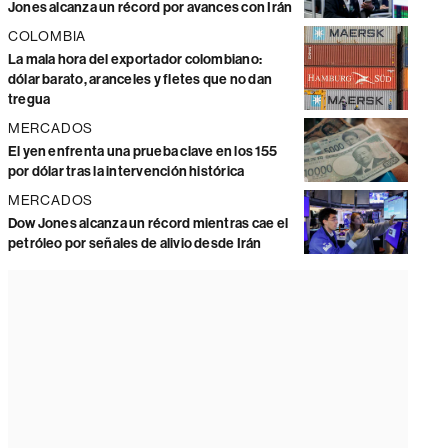
Jones alcanza un récord por avances con Irán
COLOMBIA
La mala hora del exportador colombiano:
dólar barato, aranceles y fletes que no dan
tregua
MERCADOS
El yen enfrenta una prueba clave en los 155
por dólar tras la intervención histórica
MERCADOS
Dow Jones alcanza un récord mientras cae el
petróleo por señales de alivio desde Irán