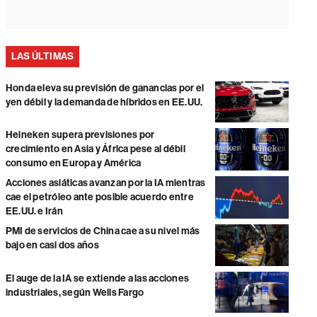
LAS ÚLTIMAS
Honda eleva su previsión de ganancias por el
yen débil y la demanda de híbridos en EE.UU.
Heineken supera previsiones por
crecimiento en Asia y África pese al débil
consumo en Europa y América
Acciones asiáticas avanzan por la IA mientras
cae el petróleo ante posible acuerdo entre
EE.UU. e Irán
PMI de servicios de China cae a su nivel más
bajo en casi dos años
El auge de la IA se extiende a las acciones
industriales, según Wells Fargo