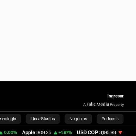
Ingresar
ecnología
Línea Studios
Negocios
Podcasts
ple
309.25
USD COP
3,195.99
Tesla
327.
+1.97%
-1.14%
English