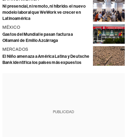
Ni presencial, ni remoto, ni híbrido: el nuevo
modelo laboral que WeWork ve crecer en
Latinoamérica
MÉXICO
Gastos del Mundial le pasan factura a
Ollamani de Emilio Azcárraga
MERCADOS
El Niño amenaza a América Latina y Deutsche
Bank identifica los países más expuestos
PUBLICIDAD