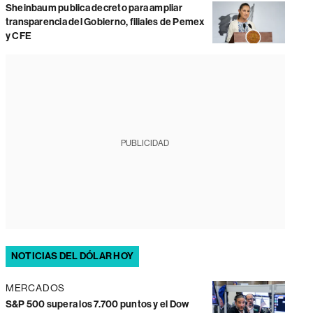
Sheinbaum publica decreto para ampliar
transparencia del Gobierno, filiales de Pemex
y CFE
PUBLICIDAD
NOTICIAS DEL DÓLAR HOY
MERCADOS
S&P 500 supera los 7.700 puntos y el Dow