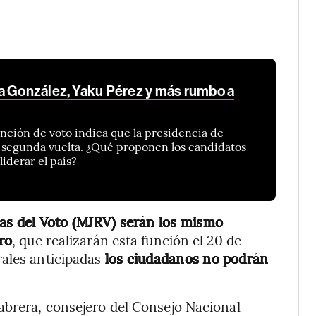
a González, Yaku Pérez y más rumbo a
nción de voto indica que la presidencia de
a segunda vuelta. ¿Qué proponen los candidatos
liderar el país?
as del Voto (MJRV) serán los mismo
ro
, que realizarán esta función el 20 de
ales anticipadas
los ciudadanos no podrán
abrera, consejero del Consejo Nacional