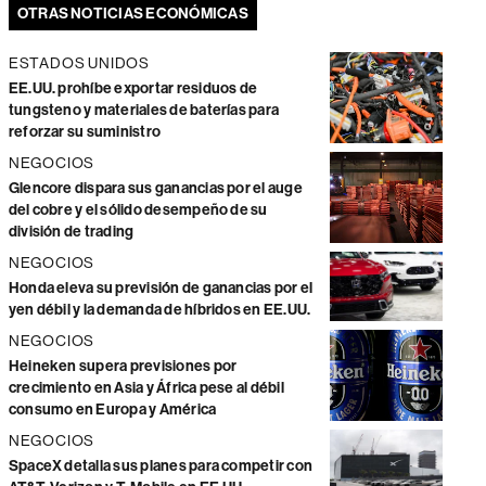
OTRAS NOTICIAS ECONÓMICAS
ESTADOS UNIDOS
EE.UU. prohíbe exportar residuos de
tungsteno y materiales de baterías para
reforzar su suministro
NEGOCIOS
Glencore dispara sus ganancias por el auge
del cobre y el sólido desempeño de su
división de trading
NEGOCIOS
Honda eleva su previsión de ganancias por el
yen débil y la demanda de híbridos en EE.UU.
NEGOCIOS
Heineken supera previsiones por
crecimiento en Asia y África pese al débil
consumo en Europa y América
NEGOCIOS
SpaceX detalla sus planes para competir con