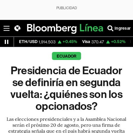
PUBLICIDAD
Ingresar
/USD
+0.45%
Visa
+0.52%
MercadoLibre
1,914.503
370.47
1
ECUADOR
Presidencia de Ecuador
se definiría en segunda
vuelta: ¿quiénes son los
opcionados?
Las elecciones presidenciales y a la Asamblea Nacional
serán el próximo 20 de agosto, pero una firma de
estrategia señala que en el país habrá segunda vuelta