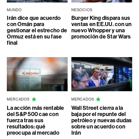
MUNDO
NEGOCIOS
Irán dice que acuerdo
Burger King dispara sus
con Omán para
ventas en EE.UU. con un
gestionar el estrecho de
nuevo Whopper y una
Ormuz está en su fase
promoción de Star Wars
final
MERCADOS
MERCADOS
La acción más rentable
Wall Street cierra a la
del S&P 500 cae con
baja por el repunte del
fuerza tras sus
petróleo y nuevas dudas
resultados: qué
sobre un acuerdo con
preocupa al mercado
Irán