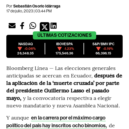
Por
Sebastián Osorio Idárraga
17 de julio, 2023 | 03:44 PM
ÚLTIMAS
COTIZACIONES
NASDAQ
IBOVESPA
S&P/BMV IPC
-0.06%
-1.23%
-0.19%
26,348.35
175,546.36
66,396.15
Bloomberg Línea — Las elecciones generales
anticipadas se acercan en Ecuador,
después de
la aplicación de la ‘muerte cruzada’ por parte
del presidente Guillermo Lasso el pasado
mayo,
y la convocatoria respectiva a elegir
nuevo mandatario y nueva Asamblea Nacional.
Y aunque
en la carrera por el máximo cargo
de
político del país hay inscritos ocho binomios,