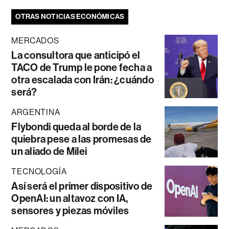
OTRAS NOTICIAS ECONÓMICAS
MERCADOS
La consultora que anticipó el
TACO de Trump le pone fecha a
otra escalada con Irán: ¿cuándo
será?
ARGENTINA
Flybondi queda al borde de la
quiebra pese a las promesas de
un aliado de Milei
TECNOLOGÍA
Así será el primer dispositivo de
OpenAI: un altavoz con IA,
sensores y piezas móviles