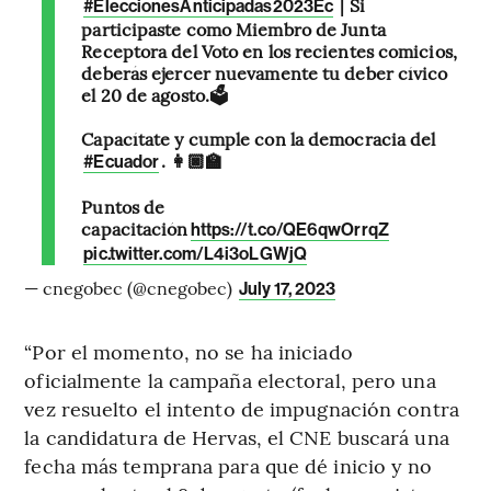
| Si
#EleccionesAnticipadas2023Ec
participaste como Miembro de Junta
Receptora del Voto en los recientes comicios,
deberás ejercer nuevamente tu deber cívico
el 20 de agosto.🗳️
Capacítate y cumple con la democracia del
. 👩🏿‍🏫
#Ecuador
Puntos de
capacitación
https://t.co/QE6qwOrrqZ
pic.twitter.com/L4i3oLGWjQ
— cnegobec (@cnegobec)
July 17, 2023
“Por el momento, no se ha iniciado
oficialmente la campaña electoral, pero una
vez resuelto el intento de impugnación contra
la candidatura de Hervas, el CNE buscará una
fecha más temprana para que dé inicio y no