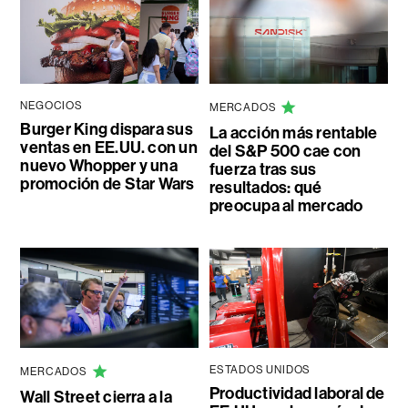
NEGOCIOS
MERCADOS
Burger King dispara sus
La acción más rentable
ventas en EE.UU. con un
del S&P 500 cae con
nuevo Whopper y una
fuerza tras sus
promoción de Star Wars
resultados: qué
preocupa al mercado
ESTADOS UNIDOS
MERCADOS
Productividad laboral de
Wall Street cierra a la