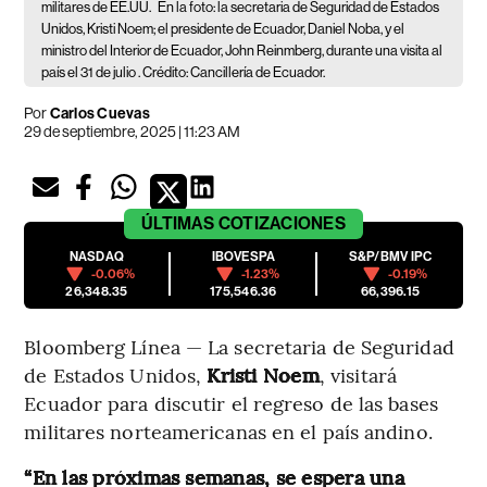
militares de EE.UU.
En la foto: la secretaria de Seguridad de Estados
Unidos, Kristi Noem; el presidente de Ecuador, Daniel Noba, y el
ministro del Interior de Ecuador, John Reinmberg, durante una visita al
país el 31 de julio . Crédito: Cancillería de Ecuador.
Por
Carlos Cuevas
29 de septiembre, 2025 | 11:23 AM
ÚLTIMAS
COTIZACIONES
NASDAQ
IBOVESPA
S&P/BMV IPC
-0.06%
-1.23%
-0.19%
26,348.35
175,546.36
66,396.15
Bloomberg Línea — La secretaria de Seguridad
de Estados Unidos,
Kristi Noem
, visitará
Ecuador para discutir el regreso de las bases
militares norteamericanas en el país andino.
“En las próximas semanas, se espera una