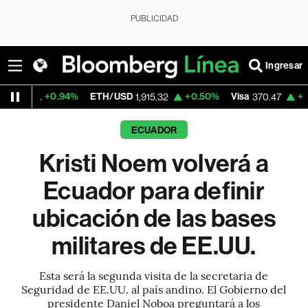
PUBLICIDAD
Ingresar
.94%
ETH/USD
+0.50%
Visa
+0.52%
Merc
1,915.32
370.47
ECUADOR
Kristi Noem volverá a
Ecuador para definir
ubicación de las bases
militares de EE.UU.
Esta será la segunda visita de la secretaria de
Seguridad de EE.UU. al país andino. El Gobierno del
presidente Daniel Noboa preguntará a los