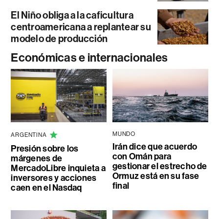
El Niño obliga a la caficultura
centroamericana a replantear su
modelo de producción
Económicas e internacionales
MUNDO
ARGENTINA
Irán dice que acuerdo
Presión sobre los
con Omán para
márgenes de
gestionar el estrecho de
MercadoLibre inquieta a
Ormuz está en su fase
inversores y acciones
final
caen en el Nasdaq