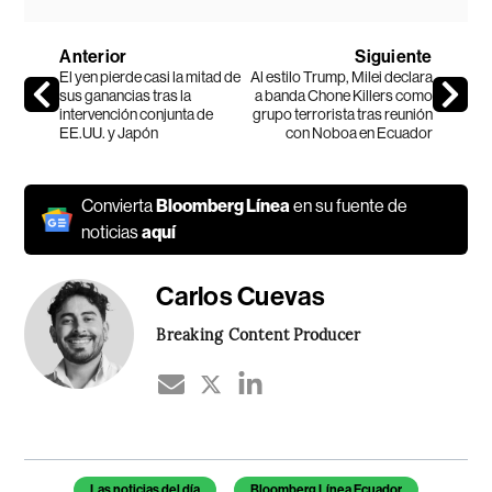
Anterior
Siguiente
El yen pierde casi la mitad de
Al estilo Trump, Milei declara
sus ganancias tras la
a banda Chone Killers como
intervención conjunta de
grupo terrorista tras reunión
EE.UU. y Japón
con Noboa en Ecuador
Convierta
Bloomberg Línea
en su fuente de
noticias
aquí
Carlos Cuevas
Breaking Content Producer
Temas de este artículo
Las noticias del día
Bloomberg Línea Ecuador