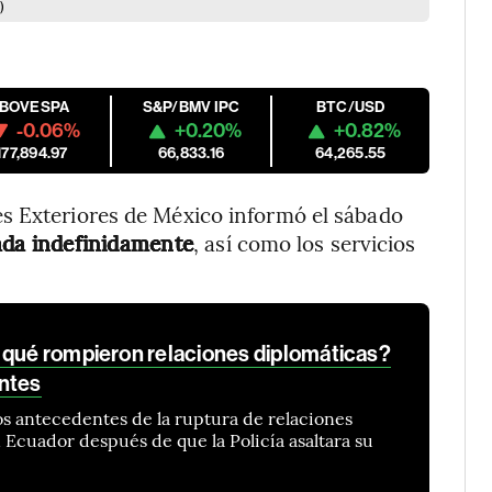
)
IBOVESPA
S&P/BMV IPC
BTC/USD
-0.06%
+0.20%
+0.82%
177,894.97
66,833.16
64,265.55
s Exteriores de México informó el sábado
ada indefinidamente
, así como los servicios
 qué rompieron relaciones diplomáticas?
ntes
s antecedentes de la ruptura de relaciones
Ecuador después de que la Policía asaltara su