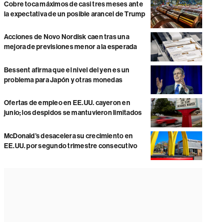
Cobre toca máximos de casi tres meses ante
la expectativa de un posible arancel de Trump
Acciones de Novo Nordisk caen tras una
mejora de previsiones menor a la esperada
Bessent afirma que el nivel del yen es un
problema para Japón y otras monedas
Ofertas de empleo en EE.UU. cayeron en
junio; los despidos se mantuvieron limitados
McDonald’s desacelera su crecimiento en
EE.UU. por segundo trimestre consecutivo