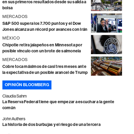
en sus primeros resultados desde su salida a
bolsa
MERCADOS
S&P 500 supera los 7.700 puntos y el Dow
Jones alcanza un récord por avances con Irán
MÉXICO
Chipotle retira jalapeños en Minnesota por
posible vínculo con un brote de salmonela
MERCADOS
Cobre toca máximos de casi tres meses ante
la expectativa de un posible arancel de Trump
OPINIÓN BLOOMBERG
Claudia Sahm
La Reserva Federal tiene que empezar a escuchar a la gente
común
John Authers
La historia de dos burbujas y el riesgo de una tercera