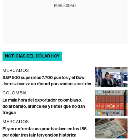
PUBLICIDAD
NOTICIAS DEL DÓLAR HOY
MERCADOS
S&P 500 supera los 7.700 puntos y el Dow
Jones alcanza un récord por avances con Irán
COLOMBIA
La mala hora del exportador colombiano:
dólar barato, aranceles y fletes que no dan
tregua
MERCADOS
El yen enfrenta una prueba clave en los 155
por dólar tras la intervención histórica