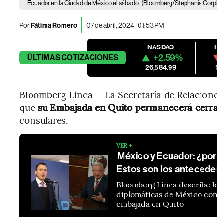
Ecuador en la Ciudad de México el sábado.
(Bloomberg/Stephania Corpi
Por
Fátima Romero
07 de abril, 2024 | 01:53 PM
NASDAQ
+2.59%
ÚLTIMAS
COTIZACIONES
26,584.99
Bloomberg Línea — La Secretaría de Relacione
que
su Embajada en Quito permanecerá cerr
consulares.
VER +
México y Ecuador: ¿por
Estos son los antecede
Bloomberg Línea describe lo
diplomáticas de México con 
embajada en Quito