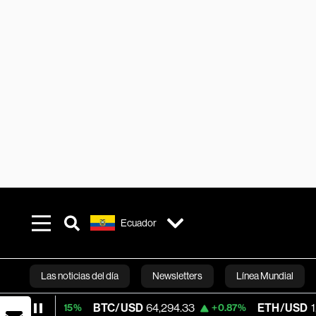
Ecuador
Las noticias del día
Newsletters
Línea Mundial
BTC/USD
64,294.33
ETH/USD
1,875.253
+0.15%
+0.87%
Bloomberg 