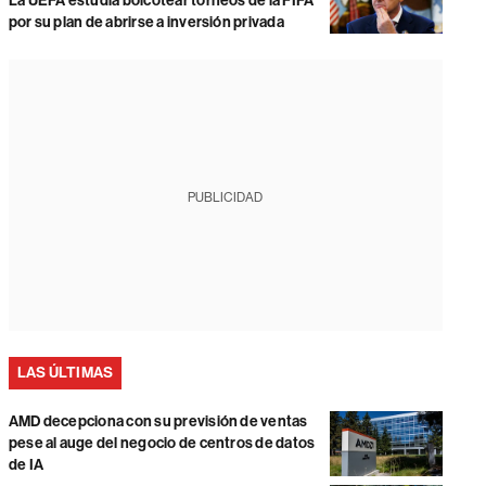
La UEFA estudia boicotear torneos de la FIFA
por su plan de abrirse a inversión privada
PUBLICIDAD
LAS ÚLTIMAS
AMD decepciona con su previsión de ventas
pese al auge del negocio de centros de datos
de IA