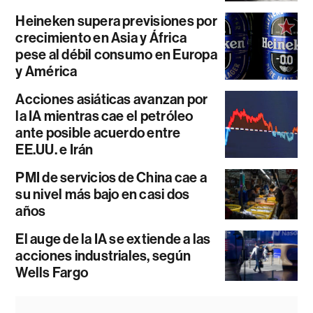
Heineken supera previsiones por
crecimiento en Asia y África
pese al débil consumo en Europa
y América
Acciones asiáticas avanzan por
la IA mientras cae el petróleo
ante posible acuerdo entre
EE.UU. e Irán
PMI de servicios de China cae a
su nivel más bajo en casi dos
años
El auge de la IA se extiende a las
acciones industriales, según
Wells Fargo