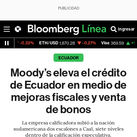
PUBLICIDAD
Ingresar
0.32%
ETH/USD
-0.27%
Visa
+1.07%
Merc
1,870.28
369.59
ECUADOR
Moody’s eleva el crédito
de Ecuador en medio de
mejoras fiscales y venta
de bonos
La empresa calificadora subió a la nación
sudamericana dos escalones a Caa1, siete niveles
dentro de la calificación especulativa.