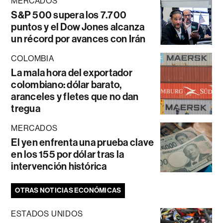
MERCADOS
S&P 500 supera los 7.700
puntos y el Dow Jones alcanza
un récord por avances con Irán
COLOMBIA
La mala hora del exportador
colombiano: dólar barato,
aranceles y fletes que no dan
tregua
MERCADOS
El yen enfrenta una prueba clave
en los 155 por dólar tras la
intervención histórica
OTRAS NOTICIAS ECONÓMICAS
ESTADOS UNIDOS