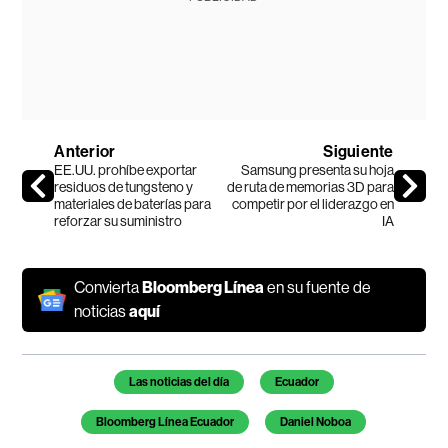
Anterior
Siguiente
EE.UU. prohíbe exportar
Samsung presenta su hoja
residuos de tungsteno y
de ruta de memorias 3D para
materiales de baterías para
competir por el liderazgo en
reforzar su suministro
IA
Convierta
Bloomberg Línea
en su fuente de
noticias
aquí
Temas de este artículo
Las noticias del día
Ecuador
Bloomberg Línea Ecuador
Daniel Noboa