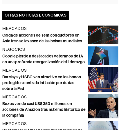
OTRAS NOTICIAS ECONÓMICAS
MERCADOS
Caída de acciones de semiconductores en
Asia frena el avance de las bolsas mundiales
NEGOCIOS
Google pierde a destacados veteranos de IA
en una profunda reorganización del liderazgo
MERCADOS
Barclays y HSBC ven atractivo en los bonos
protegidos contra la inflación por dudas
sobre la Fed
MERCADOS
Bezos vende casi US$350 millones en
acciones de Amazon tras máximo histórico de
la compañía
MERCADOS