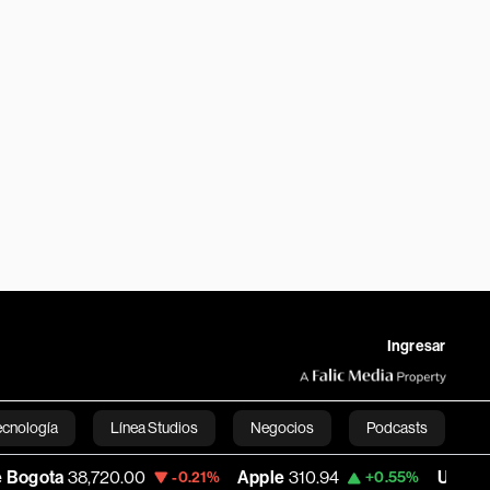
Ingresar
ecnología
Línea Studios
Negocios
Podcasts
8,720.00
Apple
310.94
USD COP
3,175.
-0.21%
+0.55%
English