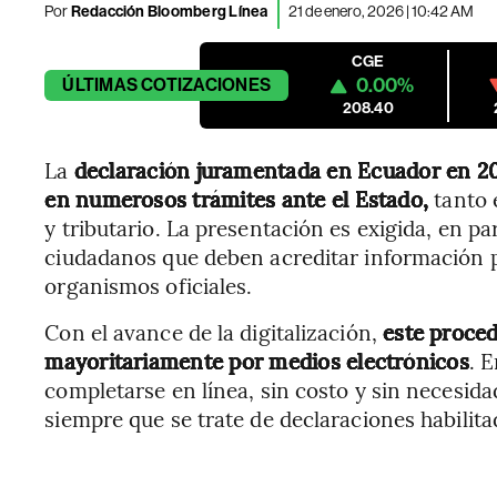
Por
Redacción Bloomberg Línea
21 de enero, 2026 | 10:42 AM
CGE
0.00%
ÚLTIMAS
COTIZACIONES
208.40
La
declaración juramentada en Ecuador en 20
en numerosos trámites ante el Estado,
tanto 
y tributario. La presentación es exigida, en par
ciudadanos que deben acreditar información p
organismos oficiales.
Con el avance de la digitalización,
este proced
mayoritariamente por medios electrónicos
. 
completarse en línea, sin costo y sin necesida
siempre que se trate de declaraciones habilita