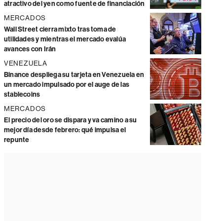
atractivo del yen como fuente de financiación
MERCADOS
Wall Street cierra mixto tras toma de
utilidades y mientras el mercado evalúa
avances con Irán
VENEZUELA
Binance despliega su tarjeta en Venezuela en
un mercado impulsado por el auge de las
stablecoins
MERCADOS
El precio del oro se dispara y va camino a su
mejor día desde febrero: qué impulsa el
repunte