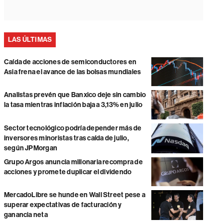
LAS ÚLTIMAS
Caída de acciones de semiconductores en
Asia frena el avance de las bolsas mundiales
Analistas prevén que Banxico deje sin cambio
la tasa mientras inflación baja a 3,13% en julio
Sector tecnológico podría depender más de
inversores minoristas tras caída de julio,
según JPMorgan
Grupo Argos anuncia millonaria recompra de
acciones y promete duplicar el dividendo
MercadoLibre se hunde en Wall Street pese a
superar expectativas de facturación y
ganancia neta