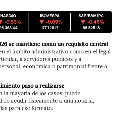
NASDAQ
IBOVESPA
S&P/BMV IPC
-0.83%
-0.09%
-0.46%
26,363.44
177,726.17
66,525.18
26 se mantiene como un requisito central
en el ámbito administrativo como en el legal
ticular, a servidores públicos y a
ersonal, económica o patrimonial frente a
imiento pasó a realizarse
En la mayoría de los casos, puede
d de acudir físicamente a una notaría,
das para ese formato.