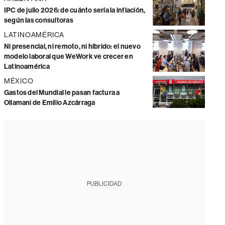
IPC de julio 2026: de cuánto sería la inflación,
según las consultoras
LATINOAMÉRICA
Ni presencial, ni remoto, ni híbrido: el nuevo
modelo laboral que WeWork ve crecer en
Latinoamérica
MÉXICO
Gastos del Mundial le pasan factura a
Ollamani de Emilio Azcárraga
PUBLICIDAD