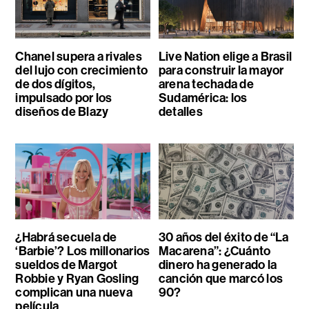
Chanel supera a rivales
Live Nation elige a Brasil
del lujo con crecimiento
para construir la mayor
de dos dígitos,
arena techada de
impulsado por los
Sudamérica: los
diseños de Blazy
detalles
¿Habrá secuela de
30 años del éxito de “La
‘Barbie’? Los millonarios
Macarena”: ¿Cuánto
sueldos de Margot
dinero ha generado la
Robbie y Ryan Gosling
canción que marcó los
complican una nueva
90?
película