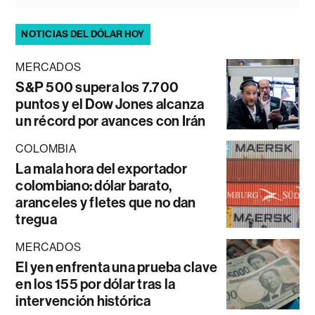
NOTICIAS DEL DÓLAR HOY
MERCADOS
S&P 500 supera los 7.700
puntos y el Dow Jones alcanza
un récord por avances con Irán
COLOMBIA
La mala hora del exportador
colombiano: dólar barato,
aranceles y fletes que no dan
tregua
MERCADOS
El yen enfrenta una prueba clave
en los 155 por dólar tras la
intervención histórica