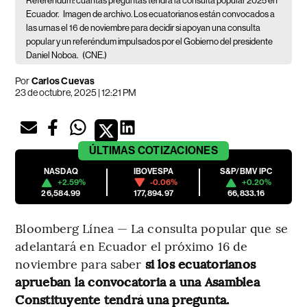
Referéndum: cuántas preguntas tendrá la consulta popular 2025 en
Ecuador.
Imagen de archivo. Los ecuatorianos están convocados a
las urnas el 16 de noviembre para decidir si apoyan una consulta
popular y un referéndum impulsados por el Gobierno del presidente
Daniel Noboa.
(CNE.)
Por
Carlos Cuevas
23 de octubre, 2025 | 12:21 PM
ÚLTIMAS
COTIZACIONES
NASDAQ
IBOVESPA
S&P/BMV IPC
+2.59%
-0.06%
+0.20%
26,584.99
177,894.97
66,833.16
Bloomberg Línea — La consulta popular que se
adelantará en Ecuador el próximo 16 de
noviembre para saber
si los ecuatorianos
aprueban la convocatoria a una Asamblea
Constituyente tendrá una pregunta.