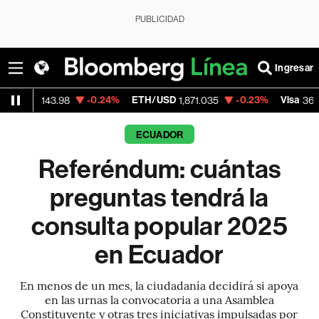
PUBLICIDAD
Ingresar
-0.24%
ETH/USD
-0.23%
Visa
+1.07
.98
1,871.035
369.59
ECUADOR
Referéndum: cuántas
preguntas tendrá la
consulta popular 2025
en Ecuador
En menos de un mes, la ciudadanía decidirá si apoya
en las urnas la convocatoria a una Asamblea
Constituyente y otras tres iniciativas impulsadas por