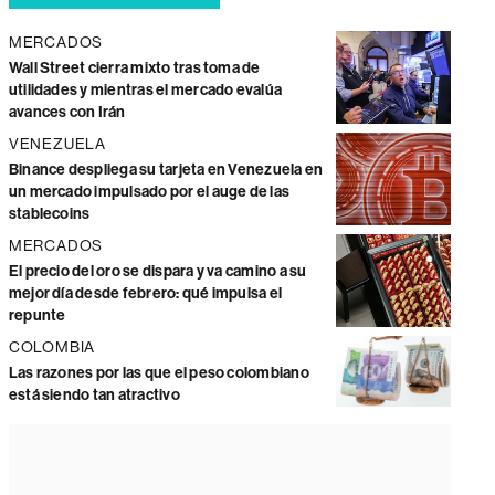
MERCADOS
Wall Street cierra mixto tras toma de
utilidades y mientras el mercado evalúa
avances con Irán
VENEZUELA
Binance despliega su tarjeta en Venezuela en
un mercado impulsado por el auge de las
stablecoins
MERCADOS
El precio del oro se dispara y va camino a su
mejor día desde febrero: qué impulsa el
repunte
COLOMBIA
Las razones por las que el peso colombiano
está siendo tan atractivo