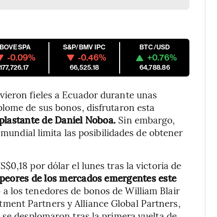
IBOVESPA
S&P/BMV IPC
BTC/USD
-0.09%
-0.46%
+0.76%
177,726.17
66,525.18
64,788.86
ieron fieles a Ecuador durante unas
plome de sus bonos, disfrutaron esta
 aplastante de Daniel Noboa.
Sin embargo,
 mundial limita las posibilidades de obtener
0,18 por dólar el lunes tras la victoria de
s peores de los mercados emergentes este
a los tenedores de bonos de William Blair
ent Partners y Alliance Global Partners,
 se desplomaron tras la primera vuelta de