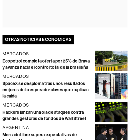
OTRAS NOTICIAS ECONÓMICAS
MERCADOS
Ecopetrol completa oferta por 25% de Brava
y avanza hacia el control total de la brasileña
MERCADOS
SpaceX se desploma tras unos resultados
mejores de lo esperado: claves que explican
la caída
MERCADOS
Hackers lanzan una ola de ataques contra
grandes gestoras de fondos de Wall Street
ARGENTINA
MercadoLibre supera expectativas de