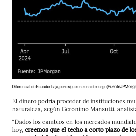
(FuenteJPMorg
Diferencial de Ecuador baja, pero sigue en zona de riesgo
El dinero podría proceder de instituciones mul
naturaleza, según Geronimo Mansutti, analista
“Dados los cambios en los mercados mundiales 
hoy,
creemos que el techo a corto plazo de lo