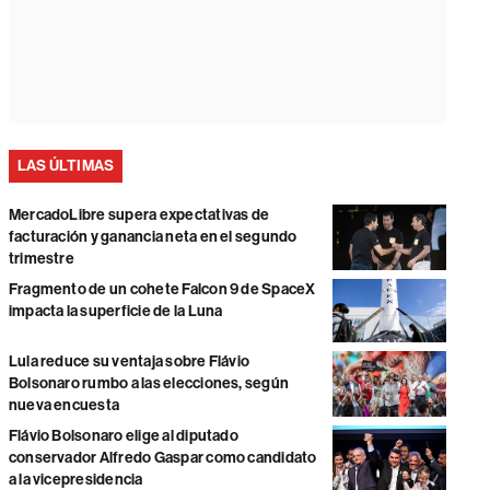
LAS ÚLTIMAS
MercadoLibre supera expectativas de
facturación y ganancia neta en el segundo
trimestre
Fragmento de un cohete Falcon 9 de SpaceX
impacta la superficie de la Luna
Lula reduce su ventaja sobre Flávio
Bolsonaro rumbo a las elecciones, según
nueva encuesta
Flávio Bolsonaro elige al diputado
conservador Alfredo Gaspar como candidato
a la vicepresidencia