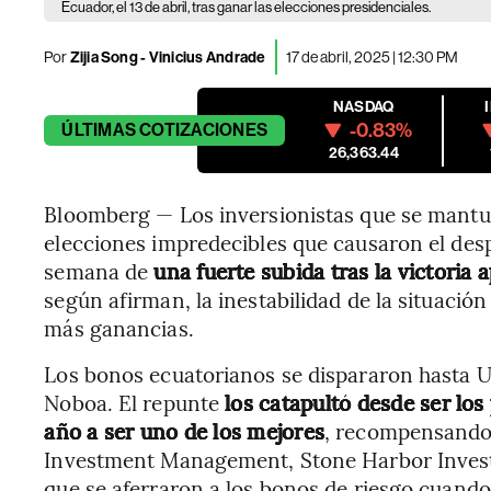
Ecuador, el 13 de abril, tras ganar las elecciones presidenciales.
Por
Zijia Song - Vinicius Andrade
17 de abril, 2025 | 12:30 PM
NASDAQ
-0.83%
ÚLTIMAS
COTIZACIONES
26,363.44
Bloomberg — Los inversionistas que se mantuv
elecciones impredecibles que causaron el des
semana de
una fuerte subida tras la victoria
según afirman, la inestabilidad de la situación
más ganancias.
Los bonos ecuatorianos se dispararon hasta US$
Noboa. El repunte
los catapultó desde ser lo
año a ser uno de los mejores
, recompensando 
Investment Management, Stone Harbor Investm
que se aferraron a los bonos de riesgo cuando