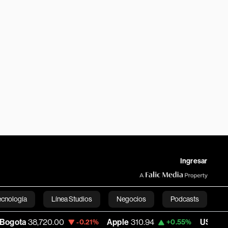
Ingresar
ecnología
Línea Studios
Negocios
Podcasts
,720.00
Apple
310.94
USD COP
3,175.95
-0.21%
+0.55%
English