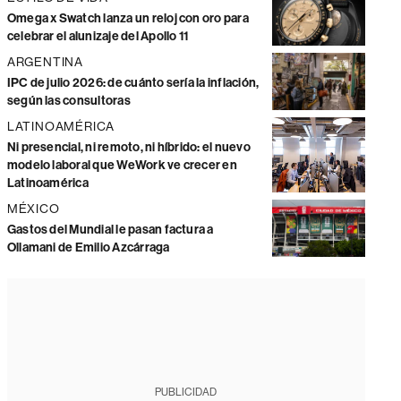
Omega x Swatch lanza un reloj con oro para
celebrar el alunizaje del Apollo 11
ARGENTINA
IPC de julio 2026: de cuánto sería la inflación,
según las consultoras
LATINOAMÉRICA
Ni presencial, ni remoto, ni híbrido: el nuevo
modelo laboral que WeWork ve crecer en
Latinoamérica
MÉXICO
Gastos del Mundial le pasan factura a
Ollamani de Emilio Azcárraga
PUBLICIDAD