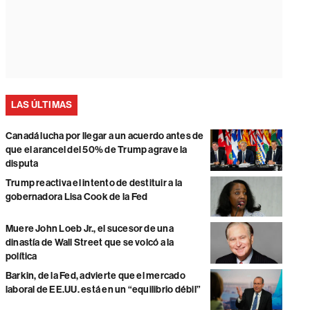
LAS ÚLTIMAS
Canadá lucha por llegar a un acuerdo antes de
que el arancel del 50% de Trump agrave la
disputa
Trump reactiva el intento de destituir a la
gobernadora Lisa Cook de la Fed
Muere John Loeb Jr., el sucesor de una
dinastía de Wall Street que se volcó a la
política
Barkin, de la Fed, advierte que el mercado
laboral de EE.UU. está en un “equilibrio débil”