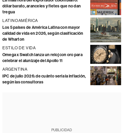
La mala hora del exportador colombiano:
dólar barato, aranceles y fletes que no dan
tregua
LATINOAMÉRICA
Los 5 países de América Latina con mayor
calidad de vida en 2026, según clasificación
de Wharton
ESTILO DE VIDA
Omega x Swatch lanza un reloj con oro para
celebrar el alunizaje del Apollo 11
ARGENTINA
IPC de julio 2026: de cuánto sería la inflación,
según las consultoras
PUBLICIDAD