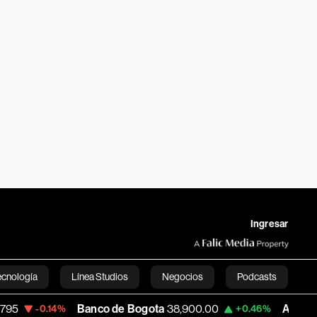
Ingresar
ecnología
Línea Studios
Negocios
Podcasts
Banco de Bogota
38,900.00
Apple
313.305
14%
+0.46%
English