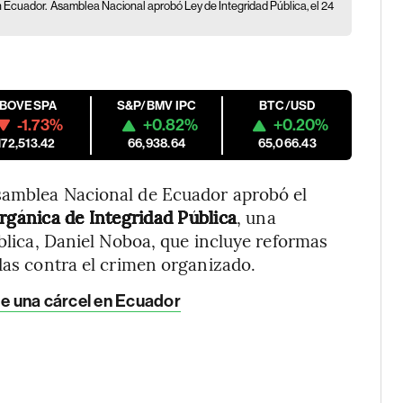
n Ecuador.
Asamblea Nacional aprobó Ley de Integridad Pública, el 24
IBOVESPA
S&P/BMV IPC
BTC/USD
-1.73%
+0.82%
+0.20%
172,513.42
66,938.64
65,066.43
samblea Nacional de Ecuador aprobó el
rgánica de Integridad Pública
, una
ública, Daniel Noboa, que incluye reformas
idas contra el crimen organizado.
 de una cárcel en Ecuador