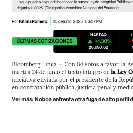
Lo que puede y no puede hacer con la nueva Ley de Integridad Pública e
de junio de 2025.
(Divulgación: Asamblea Nacional del Ecuador)
Por
Fátima Romero
25 de junio, 2025 | 06:07 PM
NASDAQ
+1.30%
ÚLTIMAS
COTIZACIONES
26,690.62
Bloomberg Línea — Con 84 votos a favor, la A
martes 24 de junio el texto íntegro de
la Ley O
iniciativa enviada por el presidente de la Rep
en contratación pública, justicia penal y med
Ver más
:
Noboa enfrenta otra fuga de alto perfil