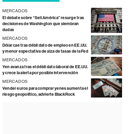
MERCADOS
El debate sobre “Sell América” resurge tras
decisiones de Washington que siembran
dudas
MERCADOS
Dólar cae tras débil dato de empleo en EE.UU.
y menor expectativa de alza de tasas de la Fed
MERCADOS
Yen avanza tras el débil dato laboral de EE.UU.
y crece la alerta por posible intervención
MERCADOS
Vender euros para comprar yenes aumenta el
riesgo geopolítico, advierte BlackRock