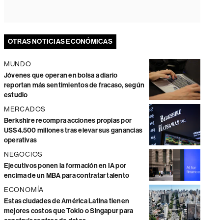
OTRAS NOTICIAS ECONÓMICAS
MUNDO
Jóvenes que operan en bolsa a diario
reportan más sentimientos de fracaso, según
estudio
MERCADOS
Berkshire recompra acciones propias por
US$4.500 millones tras elevar sus ganancias
operativas
NEGOCIOS
Ejecutivos ponen la formación en IA por
encima de un MBA para contratar talento
ECONOMÍA
Estas ciudades de América Latina tienen
mejores costos que Tokio o Singapur para