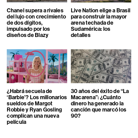
Chanel supera a rivales
Live Nation elige a Brasil
del lujo con crecimiento
para construir la mayor
de dos dígitos,
arena techada de
impulsado por los
Sudamérica: los
diseños de Blazy
detalles
¿Habrá secuela de
30 años del éxito de “La
‘Barbie’? Los millonarios
Macarena”: ¿Cuánto
sueldos de Margot
dinero ha generado la
Robbie y Ryan Gosling
canción que marcó los
complican una nueva
90?
película