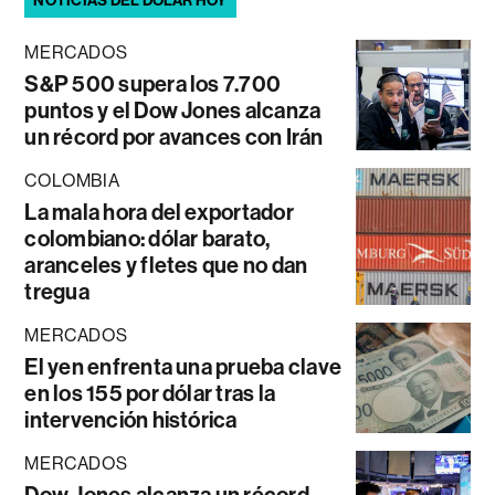
NOTICIAS DEL DÓLAR HOY
MERCADOS
S&P 500 supera los 7.700
puntos y el Dow Jones alcanza
un récord por avances con Irán
COLOMBIA
La mala hora del exportador
colombiano: dólar barato,
aranceles y fletes que no dan
tregua
MERCADOS
El yen enfrenta una prueba clave
en los 155 por dólar tras la
intervención histórica
MERCADOS