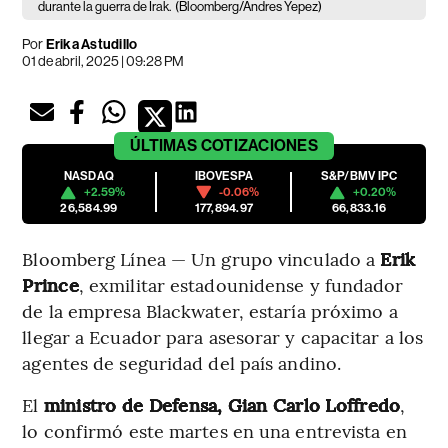
durante la guerra de Irak.
(Bloomberg/Andres Yepez)
Por
Erika Astudillo
01 de abril, 2025 | 09:28 PM
ÚLTIMAS
COTIZACIONES
NASDAQ
IBOVESPA
S&P/BMV IPC
+2.59%
-0.06%
+0.20%
26,584.99
177,894.97
66,833.16
Bloomberg Línea — Un grupo vinculado a
Erik
Prince
, exmilitar estadounidense y fundador
de la empresa Blackwater, estaría próximo a
llegar a Ecuador para asesorar y capacitar a los
agentes de seguridad del país andino.
El
ministro de Defensa, Gian Carlo Loffredo
,
lo confirmó este martes en una entrevista en