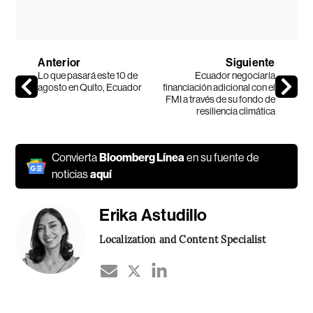
Anterior
Siguiente
Lo que pasará este 10 de
Ecuador negociaría
agosto en Quito, Ecuador
financiación adicional con el
FMI a través de su fondo de
resiliencia climática
Convierta
Bloomberg Línea
en su fuente de
noticias
aquí
Erika Astudillo
Localization and Content Specialist