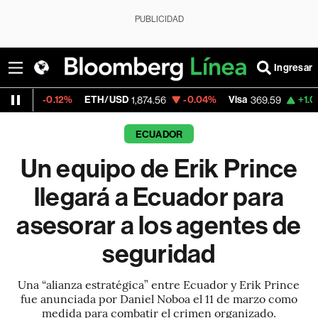
PUBLICIDAD
Ingresar
12%
ETH/USD
-0.04%
Visa
+1.07%
Mercado
1,874.56
369.59
ECUADOR
Un equipo de Erik Prince
llegará a Ecuador para
asesorar a los agentes de
seguridad
Una “alianza estratégica” entre Ecuador y Erik Prince
fue anunciada por Daniel Noboa el 11 de marzo como
medida para combatir el crimen organizado.