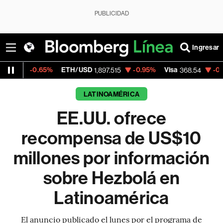
PUBLICIDAD
Ingresar
.65%
ETH/USD
-0.95%
Visa
-0.28%
Merc
1,897.515
368.54
LATINOAMÉRICA
EE.UU. ofrece
recompensa de US$10
millones por información
sobre Hezbolá en
Latinoamérica
El anuncio publicado el lunes por el programa de