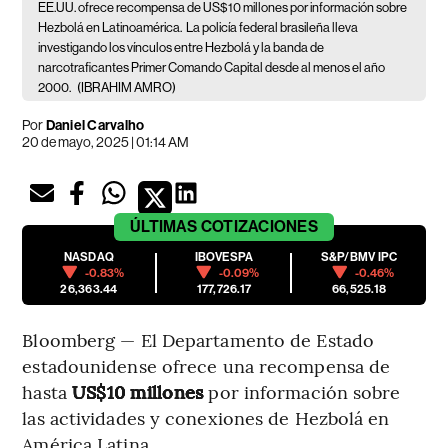
EE.UU. ofrece recompensa de US$10 millones por información sobre
Hezbolá en Latinoamérica.
La policía federal brasileña lleva
investigando los vínculos entre Hezbolá y la banda de
narcotraficantes Primer Comando Capital desde al menos el año
2000.
(IBRAHIM AMRO)
Por
Daniel Carvalho
20 de mayo, 2025 | 01:14 AM
ÚLTIMAS
COTIZACIONES
NASDAQ
IBOVESPA
S&P/BMV IPC
-0.83%
-0.09%
-0.46%
26,363.44
177,726.17
66,525.18
Bloomberg — El Departamento de Estado
estadounidense ofrece una recompensa de
hasta
US$10 millones
por información sobre
las actividades y conexiones de Hezbolá en
América Latina.