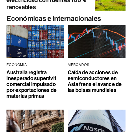
electricidad con fuentes 100%
renovables
Económicas e internacionales
ECONOMÍA
MERCADOS
Australia registra
Caída de acciones de
inesperado superávit
semiconductores en
comercial impulsado
Asia frena el avance de
por exportaciones de
las bolsas mundiales
materias primas