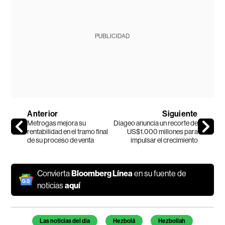
PUBLICIDAD
Anterior
Siguiente
Metrogas mejora su
Diageo anuncia un recorte de
rentabilidad en el tramo final
US$1.000 millones para
de su proceso de venta
impulsar el crecimiento
Convierta
Bloomberg Línea
en su fuente de
noticias
aquí
Temas de este artículo
Las noticias del día
Hezbolá
Hezbollah