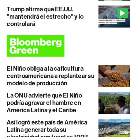
Trump afirma que EE.UU.
"mantendrá el estrecho" y lo
controlará
El Niño obliga a la caficultura
centroamericana a replantear su
modelo de producción
La ONU advierte que El Niño
podría agravar el hambre en
América Latina y el Caribe
Así logró este país de América
Latina generar toda su