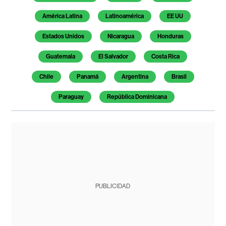
América Latina
Latinoamérica
EE UU
Estados Unidos
Nicaragua
Honduras
Guatemala
El Salvador
Costa Rica
Chile
Panamá
Argentina
Brasil
Paraguay
República Dominicana
PUBLICIDAD