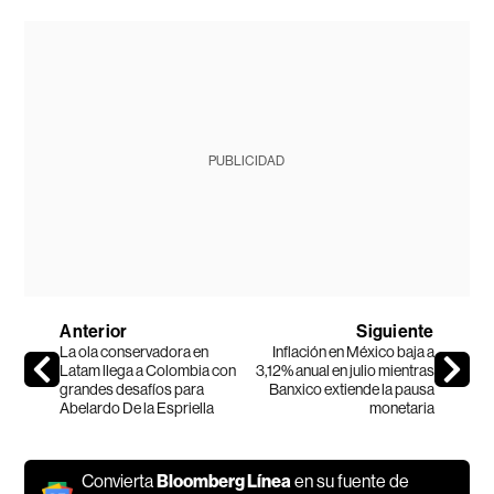
PUBLICIDAD
Anterior
Siguiente
La ola conservadora en
Inflación en México baja a
Latam llega a Colombia con
3,12% anual en julio mientras
grandes desafíos para
Banxico extiende la pausa
Abelardo De la Espriella
monetaria
Convierta
Bloomberg Línea
en su fuente de