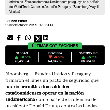
criminales.
Foto de referencia. Una bandera paraguaya en el edificio
del World Trade Center en Asunción, Paraguay.
(Bloomberg/Mayeli
Villalba)
Por
Ken Parks
15 de diciembre, 2025 | 07:05 PM
ÚLTIMAS
COTIZACIONES
NASDAQ
IBOVESPA
S&P/BMV IPC
+0.50%
-0.85%
+0.81%
26,480.54
174,047.65
66,934.97
Bloomberg — Estados Unidos y Paraguay
firmaron el lunes un pacto de seguridad que
podría
permitir a los soldados
estadounidenses operar en la nación
sudamericana
como parte de la ofensiva del
presidente Donald Trump contra las bandas