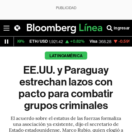
PUBLICIDAD
Ingresar
%
ETH/USD
+0.82%
Visa
-0.59%
MercadoLi
1,921.42
368.28
LATINOAMÉRICA
EE.UU. y Paraguay
estrechan lazos con
pacto para combatir
grupos criminales
El acuerdo sobre el estatus de las fuerzas formaliza
una asociación ya existente, dijo el secretario de
Estado estadounidense, Marco Rubio, quien elogió a