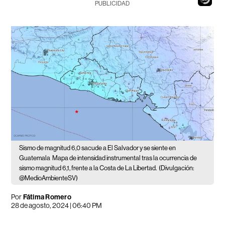
PUBLICIDAD
Sismo de magnitud 6,0 sacude a El Salvador y se siente en
Guatemala
Mapa de intensidad instrumental tras la ocurrencia de
sismo magnitud 6,1, frente a la Costa de La Libertad.
(Divulgación:
@MedioAmbienteSV)
Por
Fátima Romero
28 de agosto, 2024 | 06:40 PM