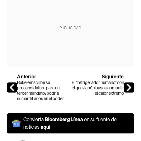
PUBLICIDAD
Anterior
Siguiente
Bukele inscribe su
El “refrigerador humano” con
precandidatura para un
el que Japón busca combatir
tercer mandato: podría
el calor extremo
sumar 14 años en el poder
Convierta
Bloomberg Línea
en su fuente de
noticias
aquí