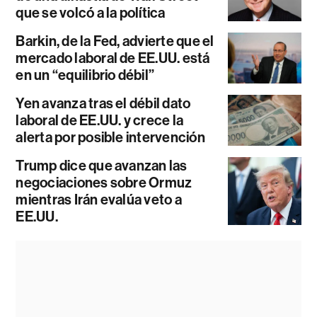
que se volcó a la política
Barkin, de la Fed, advierte que el
mercado laboral de EE.UU. está
en un “equilibrio débil”
Yen avanza tras el débil dato
laboral de EE.UU. y crece la
alerta por posible intervención
Trump dice que avanzan las
negociaciones sobre Ormuz
mientras Irán evalúa veto a
EE.UU.