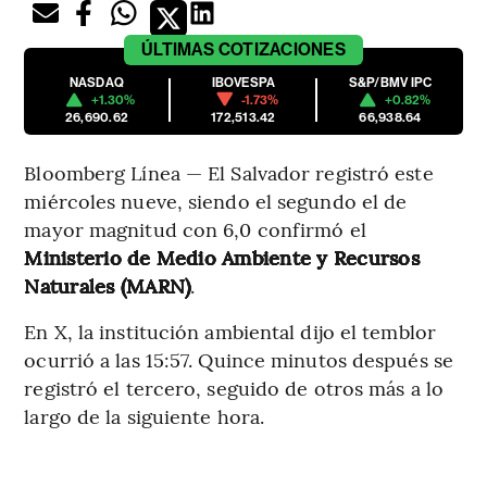
ÚLTIMAS
COTIZACIONES
NASDAQ
IBOVESPA
S&P/BMV IPC
+1.30%
-1.73%
+0.82%
26,690.62
172,513.42
66,938.64
Bloomberg Línea — El Salvador registró este
miércoles nueve, siendo el segundo el de
mayor magnitud con 6,0 confirmó el
Ministerio de Medio Ambiente y Recursos
Naturales (MARN)
.
En X, la institución ambiental dijo el temblor
ocurrió a las 15:57. Quince minutos después se
registró el tercero, seguido de otros más a lo
largo de la siguiente hora.