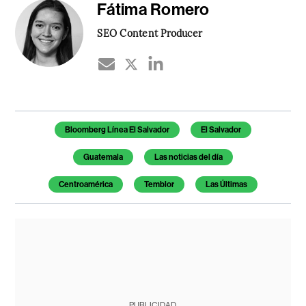
Fátima Romero
SEO Content Producer
Temas de este artículo
Bloomberg Línea El Salvador
El Salvador
Guatemala
Las noticias del día
Centroamérica
Temblor
Las Últimas
PUBLICIDAD