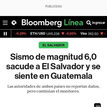
PUBLICIDAD
Ingresar
0.29%
ETH/USD
-0.20%
Visa
-2.15%
Merc
1,915.238
362.50
EL SALVADOR
Sismo de magnitud 6,0
sacude a El Salvador y se
siente en Guatemala
Las autoridades de ambos países no reportan daños,
pero continúan el monitoreo.
22