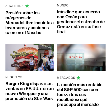
MUNDO
ARGENTINA
Irán dice que acuerdo
Presión sobre los
con Omán para
márgenes de
gestionar el estrecho de
MercadoLibre inquieta a
Ormuz está en su fase
inversores y acciones
final
caen en el Nasdaq
NEGOCIOS
MERCADOS
Burger King dispara sus
La acción más rentable
ventas en EE.UU. con un
del S&P 500 cae con
nuevo Whopper y una
fuerza tras sus
promoción de Star Wars
resultados: qué
preocupa al mercado