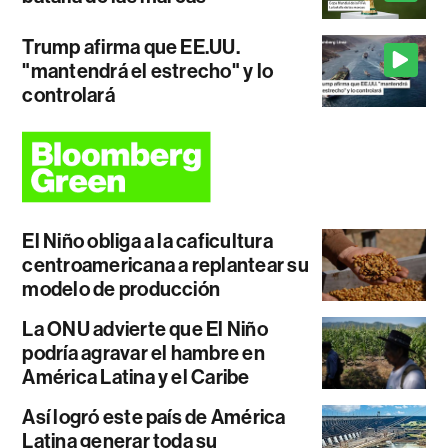
Trump afirma que EE.UU.
"mantendrá el estrecho" y lo
controlará
El Niño obliga a la caficultura
centroamericana a replantear su
modelo de producción
La ONU advierte que El Niño
podría agravar el hambre en
América Latina y el Caribe
Así logró este país de América
Latina generar toda su