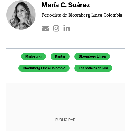
María C. Suárez
Periodista de Bloomberg Línea Colombia
Temas de este artículo
Marketing
Kantar
Bloomberg Línea
Bloomberg Línea Colombia
Las noticias del día
PUBLICIDAD