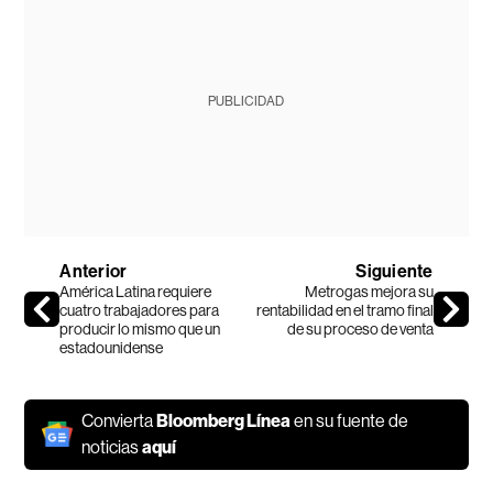
PUBLICIDAD
Anterior
Siguiente
América Latina requiere
Metrogas mejora su
cuatro trabajadores para
rentabilidad en el tramo final
producir lo mismo que un
de su proceso de venta
estadounidense
Convierta
Bloomberg Línea
en su fuente de
noticias
aquí