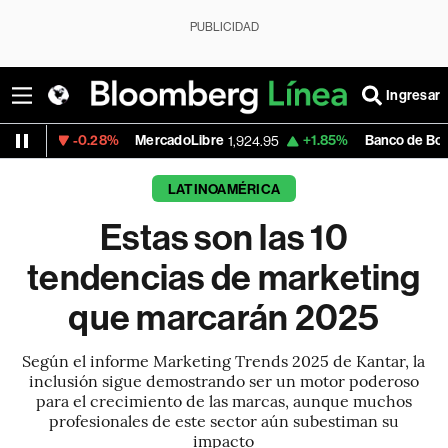
PUBLICIDAD
Ingresar
28%
MercadoLibre
+1.85%
Banco de Bogota
1,924.95
38,720.00
LATINOAMÉRICA
Estas son las 10
tendencias de marketing
que marcarán 2025
Según el informe Marketing Trends 2025 de Kantar, la
inclusión sigue demostrando ser un motor poderoso
para el crecimiento de las marcas, aunque muchos
profesionales de este sector aún subestiman su
impacto