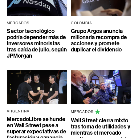
MERCADOS
COLOMBIA
Sector tecnológico
Grupo Argos anuncia
podría depender más de
millonaria recompra de
inversores minoristas
acciones y promete
tras caída de julio, según
duplicar el dividendo
JPMorgan
ARGENTINA
MERCADOS
MercadoLibre se hunde
Wall Street cierra mixto
en Wall Street pese a
tras toma de utilidades y
superar expectativas de
mientras el mercado
facturación y ganancia