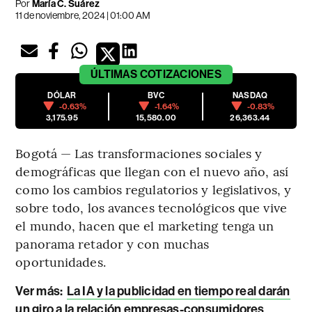
Por
María C. Suárez
11 de noviembre, 2024 | 01:00 AM
ÚLTIMAS
COTIZACIONES
DÓLAR
BVC
NASDAQ
-0.63%
-1.64%
-0.83%
3,175.95
15,580.00
26,363.44
Bogotá — Las transformaciones sociales y
demográficas que llegan con el nuevo año, así
como los cambios regulatorios y legislativos, y
sobre todo, los avances tecnológicos que vive
el mundo, hacen que el marketing tenga un
panorama retador y con muchas
oportunidades.
Ver más:
La IA y la publicidad en tiempo real darán
un giro a la relación empresas-consumidores