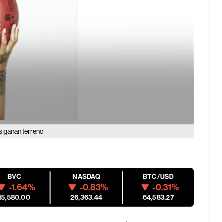
es ganan terreno
BVC
NASDAQ
BTC/USD
-1.64%
-0.83%
-0.31%
15,580.00
26,363.44
64,583.27