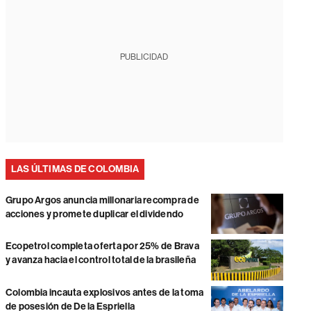
PUBLICIDAD
LAS ÚLTIMAS DE COLOMBIA
Grupo Argos anuncia millonaria recompra de
acciones y promete duplicar el dividendo
Ecopetrol completa oferta por 25% de Brava
y avanza hacia el control total de la brasileña
Colombia incauta explosivos antes de la toma
de posesión de De la Espriella