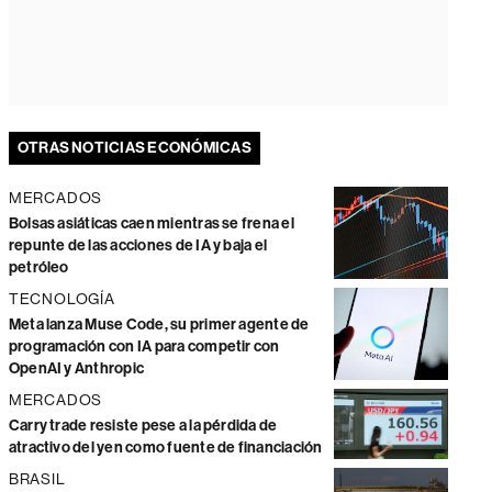
OTRAS NOTICIAS ECONÓMICAS
MERCADOS
Bolsas asiáticas caen mientras se frena el
repunte de las acciones de IA y baja el
petróleo
TECNOLOGÍA
Meta lanza Muse Code, su primer agente de
programación con IA para competir con
OpenAI y Anthropic
MERCADOS
Carry trade resiste pese a la pérdida de
atractivo del yen como fuente de financiación
BRASIL