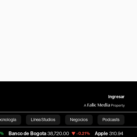
Ingresar
ecnología
Línea Studios
Negocios
Podcasts
 de Bogota
38,720.00
Apple
310.94
US
-0.21%
+0.55%
English