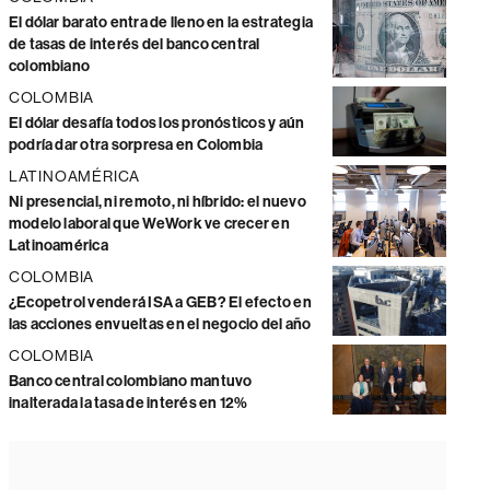
El dólar barato entra de lleno en la estrategia
de tasas de interés del banco central
colombiano
COLOMBIA
El dólar desafía todos los pronósticos y aún
podría dar otra sorpresa en Colombia
LATINOAMÉRICA
Ni presencial, ni remoto, ni híbrido: el nuevo
modelo laboral que WeWork ve crecer en
Latinoamérica
COLOMBIA
¿Ecopetrol venderá ISA a GEB? El efecto en
las acciones envueltas en el negocio del año
COLOMBIA
Banco central colombiano mantuvo
inalterada la tasa de interés en 12%