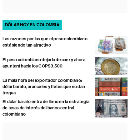
DÓLAR HOY EN COLOMBIA
Las razones por las que el peso colombiano
está siendo tan atractivo
El peso colombiano dejaría de caer y ahora
apuntará hacia los COP$3.500
La mala hora del exportador colombiano:
dólar barato, aranceles y fletes que no dan
tregua
El dólar barato entra de lleno en la estrategia
de tasas de interés del banco central
colombiano